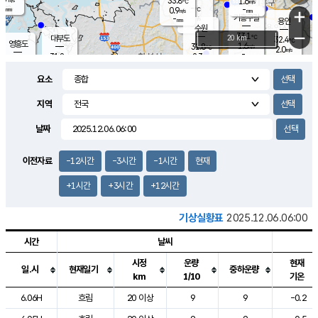
33.8
1.6
m/s
℃
-
-
-
mm
0.9
℃
mm
+
m/s
기흥구갈
-
-
m/s
mm
용인
-
수원
mm
−
33.1
℃
대부도
20 km
32.4
℃
영흥도
1.6
31.8
m/s
℃
2.0
m/s
-
mm
2.3
31.8
m/s
-
℃
mm
31.2
℃
-
오산
2.0
mm
m/s
2.0
m/s
-
mm
요소
-
mm
향남
32.0
℃
1.6
m/s
32.1
-
지역
℃
운평
mm
송탄
1.4
℃
m/s
-
s
mm
31.6
보
℃
날짜
32.5
℃
2.2
m/s
산
1.5
m/s
-
30.
mm
-
mm
1.3
℃
이전자료
-12시간
-3시간
-1시간
현재
-
m
/s
+1시간
+3시간
+12시간
기상실황표
2025.12.06.06:00
시간
날씨
시정
운량
현재
일.시
현재일기
중하운량
km
1/10
기온
도시별 기상실황표로 지점, 날씨, 기온, 강수, 바람, 기압등을 안내한 표입
6.06H
흐림
20 이상
9
9
-0.2