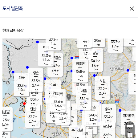
close
도시별관측
장남
판문점
31.9
℃
1.0
m/s
화현
33.3
동두천
℃
남면
-
현재날씨
육상
mm
파주
1.4
홈
m/s
포천
31.7
-
32.8
℃
mm
℃
33.7
℃
32.1
-
0.9
m/s
℃
m/s
-
양주
33.7
m/s
가
℃
-
1
-
mm
m/s
mm
-
mm
1.7
m/s
-
탄현
mm
33.1
-
3
℃
mm
남방
1.7
m/s
1
34.3
℃
-
파주금촌
mm
1.1
m/s
34.1
℃
-
장흥면
mm
1.6
m/s
34.2
℃
-
mm
2.4
m/s
34.5
℃
양촌
-
mm
창
-
m/s
은평
대곶
-
mm
33.5
노원
℃
-
김포
31.9
2.4
℃
32.3
m/s
℃
-
m/
-
1.2
33.2
m/s
mm
1.9
℃
m/s
서울
-
경서동
33.8
m
-
2.0
℃
mm
-
김포(공)
m/s
mm
0.9
-
m/s
mm
33.1
℃
33.5
-
℃
mm
33.6
℃
2.5
m/s
1.8
부천
m/s
1.6
구로
m/s
-
서초
mm
-
광명
mm
인천
송파*
-
mm
인천(공)
33.4
℃
32.8
℃
34.0
과천
경기광주
℃
32.7
1.3
33.7
33.4
m/s
℃
℃
℃
1.1
m/s
1.2
m/s
32.5
-
1.7
℃
mm
1.4
m/s
2.0
m/s
-
m/s
mm
-
32.5
30.4
mm
3.7
-
℃
℃
m/s
-
-
mm
무의도
mm
mm
분당구
1.4
-
0.6
m/s
m/s
mm
수리산길
-
-
mm
mm
1.8
의왕
33.4
℃
℃
1.7
m/s