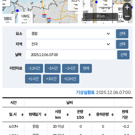
32.2
-
m/s
℃
-
-
-
mm
-
℃
mm
+
m/s
기흥구갈
-
-
m/s
mm
용인
-
수원
mm
−
30.5
℃
대부도
20 km
33.1
℃
영흥도
1.9
31.8
m/s
℃
2.0
m/s
-
mm
4.3
32.5
m/s
-
℃
mm
32.2
℃
-
오산
3.9
mm
m/s
4.2
m/s
-
mm
요소
-
mm
향남
32.4
℃
2.1
m/s
-
-
지역
℃
운평
mm
송탄
-
℃
m/s
-
s
mm
31.4
보
℃
날짜
33.1
℃
3.7
m/s
산
1.7
m/s
-
30.
mm
-
mm
1.1
℃
이전자료
-12시간
-3시간
-1시간
현재
-
m
/s
+1시간
+3시간
+12시간
기상실황표
2025.12.06.07:00
시간
날씨
시정
운량
현재
일.시
현재일기
중하운량
km
1/10
기온
도시별 기상실황표로 지점, 날씨, 기온, 강수, 바람, 기압등을 안내한 표입
6.07H
맑음
20 이상
0
0
-0.2