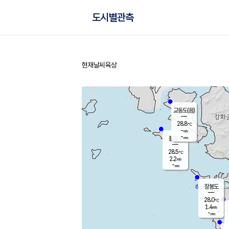
도시별관측
현재날씨
육상
홈
교동도(음)
28.8
℃
-
m/s
-
mm
볼음도
대연평
28.5
℃
2.2
m/s
29.2
℃
-
mm
2.7
m/s
-
mm
장봉도
28.0
℃
1.4
m/s
-
mm