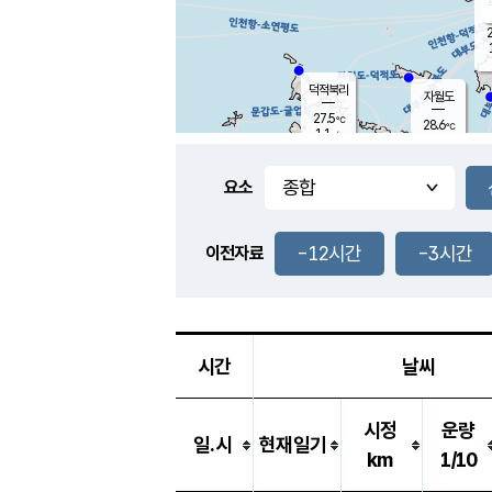
2
덕적북리
자월도
27.5
℃
28.6
℃
1.1
m/s
1.6
m/s
-
mm
-
mm
요소
풍도
29.3
덕적지도
1.1
m/
-
-12시간
-3시간
mm
이전자료
26.2
℃
대
4.0
m/s
-
mm
26.3
0.0
m
-
mm
시간
날씨
시정
운량
일.시
현재일기
km
1/10