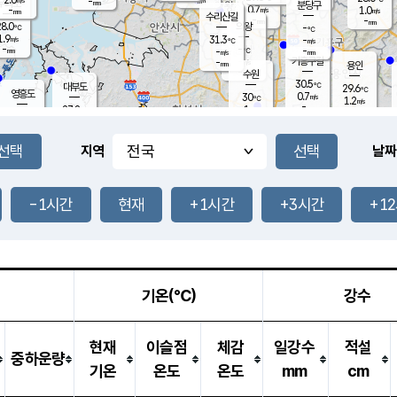
-
-
mm
무의도
mm
mm
분당구
0.7
-
1.0
m/s
m/s
mm
수리산길
-
-
mm
mm
8.0
의왕
-
℃
℃
1.9
31.3
m/s
-
m/s
℃
-
-
-
mm
-
℃
mm
m/s
기흥구갈
-
-
m/s
mm
용인
-
수원
mm
30.5
℃
대부도
29.6
℃
영흥도
0.7
30
m/s
℃
1.2
m/s
-
mm
1
27.8
m/s
-
℃
mm
27.7
℃
-
오산
1.2
mm
m/s
1.1
m/s
-
mm
-
mm
향남
30.7
℃
지역
날짜
2.1
m/s
32.0
-
℃
운평
mm
송탄
0.2
℃
m/s
-
s
mm
27.8
보
℃
32.4
-1시간
현재
+1시간
+3시간
+1
℃
1.1
m/s
산
1.5
m/s
-
26.
mm
-
mm
0.0
℃
-
m
/s
기온(℃)
강수
현재
이슬점
체감
일강수
적설
중하운량
기온
온도
온도
mm
cm