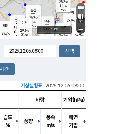
28.2
℃
강림
1.1
m/s
원주
-
흥천
mm
25.9
℃
문막
0.1
m/s
30.8
℃
28.7
-
℃
mm
+
1.4
설봉
m/s
27.9
℃
여주
-
m/s
이천
-
mm
0.5
m/s
-
마장
mm
신림
31.8
부론
-
귀래
−
℃
mm
30.3
20 km
℃
29.3
℃
0.9
m/s
0.9
29.7
m/s
℃
25.8
0.1
m/s
℃
-
26.7
26.7
mm
℃
-
℃
mm
1.2
m/s
-
0.6
mm
m/s
0.0
0.6
m/s
m/s
-
mm
-
백운
mm
-
-
mm
mm
백암
장호원
26.0
℃
0.8
m/s
26.1
℃
29.5
엄정
℃
-
mm
0.0
m/s
0.9
m/s
노은
-
mm
-
27.8
mm
℃
개
2시간
0.3
m/s
27.2
℃
-
mm
0
0.0
℃
m/s
-
m/s
mm
m
기상실황표
2025.12.06.08:00
바람
기압(hPa)
습도
풍속
해면
풍향
%
m/s
기압