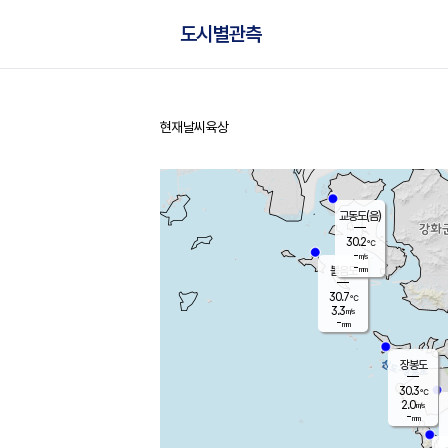
도시별관측
현재날씨
육상
홈
교동도(음)
30.2
℃
-
m/s
-
mm
볼음도
대연평
30.7
℃
3.3
m/s
31.0
℃
-
mm
2.1
m/s
-
mm
장봉도
30.3
℃
2.0
m/s
-
mm