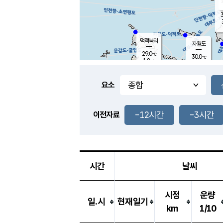
3
덕적북리
자월도
29.0
℃
30.0
℃
1.8
m/s
1.7
m/s
-
mm
-
mm
요소
풍도
27.8
덕적지도
3.5
m/
-
-12시간
-3시간
mm
이전자료
27.7
℃
대
4.3
m/s
-
mm
27.7
2.6
m
-
mm
시간
날씨
시정
운량
일.시
현재일기
km
1/10