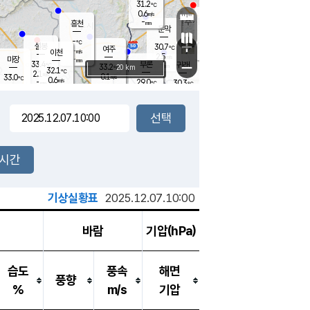
31.2
℃
강림
0.6
m/s
원주
-
흥천
mm
29.4
℃
문막
0.5
m/s
34.9
℃
-
-
℃
mm
+
2.4
설봉
m/s
30.7
℃
여주
-
m/s
이천
-
mm
2.5
m/s
-
마장
mm
신림
33.4
부론
-
귀래
−
℃
mm
33.2
20 km
℃
32.1
℃
2.1
m/s
0.1
33.0
m/s
℃
28.5
0.6
m/s
℃
-
29.0
30.3
mm
℃
-
℃
mm
1.0
m/s
-
0.7
mm
m/s
0.2
0.5
m/s
m/s
-
mm
-
백운
mm
-
-
mm
mm
백암
장호원
30.2
℃
0.3
m/s
28.6
℃
34.2
엄정
℃
-
mm
0.6
m/s
0.9
m/s
노은
-
mm
-
31.3
mm
℃
개
2시간
0.0
m/s
29.6
℃
-
mm
0.8
℃
m/s
-
/s
mm
m
기상실황표
2025.12.07.10:00
바람
기압(hPa)
습도
풍속
해면
풍향
%
m/s
기압