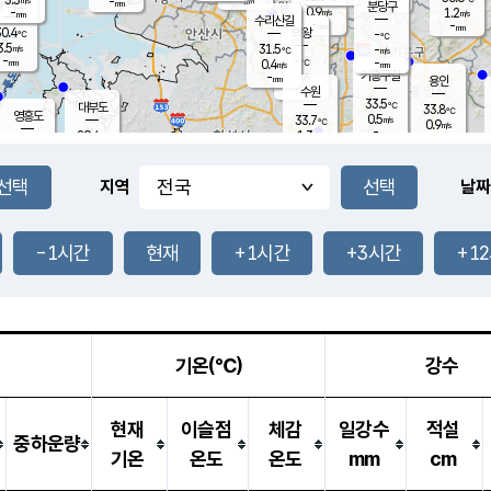
-
-
mm
무의도
mm
mm
분당구
0.9
-
1.2
m/s
m/s
mm
수리산길
-
-
mm
mm
0.4
의왕
-
℃
℃
3.5
31.5
m/s
-
m/s
℃
-
-
-
mm
0.4
℃
mm
m/s
기흥구갈
-
-
m/s
mm
용인
-
수원
mm
33.5
℃
대부도
33.8
℃
영흥도
0.5
33.7
m/s
℃
0.9
m/s
-
mm
1.3
29.4
m/s
-
℃
mm
31.2
℃
-
오산
1.5
mm
m/s
2.9
m/s
-
mm
-
mm
향남
31.3
℃
지역
날짜
0.7
m/s
-
-
℃
운평
mm
송탄
-
℃
m/s
-
s
mm
31.8
보
℃
34.9
-1시간
현재
+1시간
+3시간
+1
℃
1.5
m/s
산
1.3
m/s
-
-
mm
-
mm
-
m
℃
-
m
/s
기온(℃)
강수
현재
이슬점
체감
일강수
적설
중하운량
기온
온도
온도
mm
cm