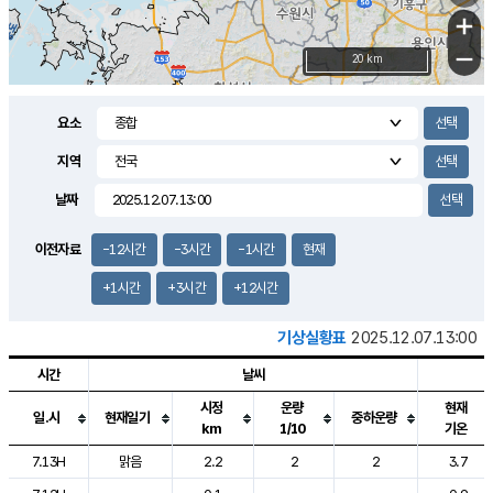
+
−
20 km
요소
지역
날짜
이전자료
-12시간
-3시간
-1시간
현재
+1시간
+3시간
+12시간
기상실황표
2025.12.07.13:00
시간
날씨
시정
운량
현재
일.시
현재일기
중하운량
km
1/10
기온
도시별 기상실황표로 지점, 날씨, 기온, 강수, 바람, 기압등을 안내한 표입
7.13H
맑음
2.2
2
2
3.7