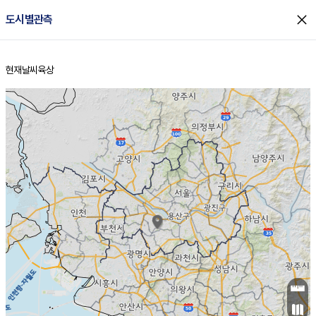
close
도시별관측
현재날씨
육상
홈