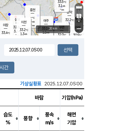
33.5
℃
강림
3.1
m/s
원주
-
흥천
mm
31.2
℃
문막
0.6
m/s
33.4
℃
-
-
℃
mm
+
1.4
설봉
m/s
32.2
℃
여주
-
m/s
이천
-
mm
3.8
m/s
-
마장
mm
신림
32.6
부론
-
귀래
−
℃
mm
33.1
20 km
℃
33.2
℃
3.2
m/s
1.5
33.4
m/s
℃
31.3
1.3
m/s
℃
-
32.0
30.9
mm
℃
-
℃
mm
2.6
m/s
-
2.7
mm
m/s
2.8
2.3
m/s
m/s
-
mm
-
백운
mm
-
-
mm
mm
백암
장호원
32.6
℃
2.0
m/s
32.6
℃
32.2
엄정
℃
-
mm
1.9
m/s
1.6
m/s
노은
-
mm
-
32.4
mm
℃
개
2시간
4.5
m/s
32.1
℃
-
mm
1
2.8
℃
m/s
-
m/s
mm
m
기상실황표
2025.12.07.05:00
바람
기압(hPa)
습도
풍속
해면
풍향
%
m/s
기압