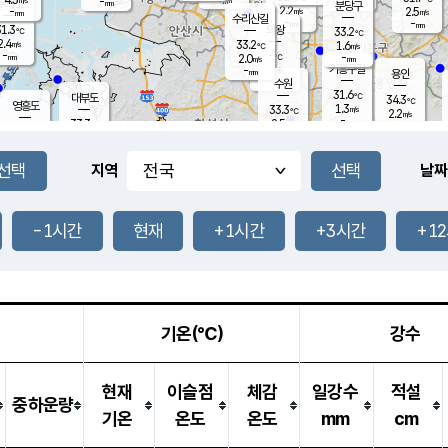
-
-
mm
무의도
mm
mm
분당구
2.2
-
2.5
m/s
m/s
mm
수리산길
-
-
mm
mm
1.3
의왕
33.2
℃
℃
2.4
33.2
m/s
1.6
m/s
℃
-
-
-
mm
2.0
℃
mm
m/s
기흥구갈
-
-
m/s
mm
용인
-
수원
mm
31.6
℃
대부도
34.3
℃
영흥도
1.3
33.3
m/s
℃
2.2
m/s
-
mm
2.5
33.3
m/s
-
℃
mm
32.4
℃
-
오산
3.8
mm
m/s
4.5
m/s
-
mm
-
mm
향남
33.6
℃
지역
날짜
2.3
m/s
33.3
-
℃
운평
mm
송탄
-
℃
m/s
-
s
mm
32.2
보
℃
34.1
-1시간
현재
+1시간
+3시간
+1
℃
3.1
m/s
산
2.0
m/s
-
31.
mm
-
mm
1.0
℃
-
m
/s
기온(℃)
강수
현재
이슬점
체감
일강수
적설
중하운량
기온
온도
온도
mm
cm