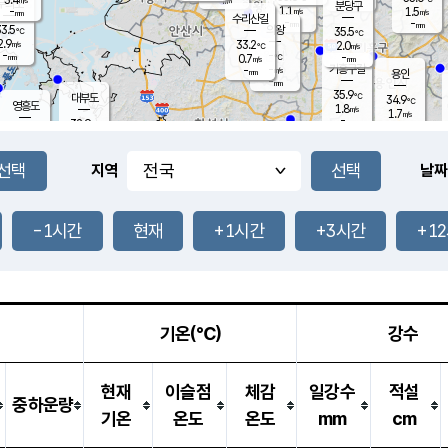
-
mm
무의도
mm
분당구
1.1
-
1.5
m/s
m/s
mm
수리산길
-
-
mm
mm
3.5
의왕
35.5
℃
℃
2.9
33.2
m/s
2.0
m/s
℃
-
-
-
mm
0.7
℃
mm
m/s
기흥구갈
-
-
m/s
mm
용인
-
mm
35.9
℃
대부도
34.9
℃
영흥도
1.8
m/s
1.7
m/s
-
mm
32.9
-
℃
mm
31.3
℃
오산
2.5
m/s
2.5
m/s
-
mm
-
mm
향남
33.7
℃
지역
날짜
1.6
m/s
33.3
-
℃
운평
mm
송탄
1.6
℃
m/s
-
s
mm
33.1
보
℃
35.1
-1시간
현재
+1시간
+3시간
+1
℃
2.3
m/s
산
1.6
m/s
-
32.
mm
-
mm
1.3
℃
-
m
/s
기온(℃)
강수
현재
이슬점
체감
일강수
적설
중하운량
기온
온도
온도
mm
cm