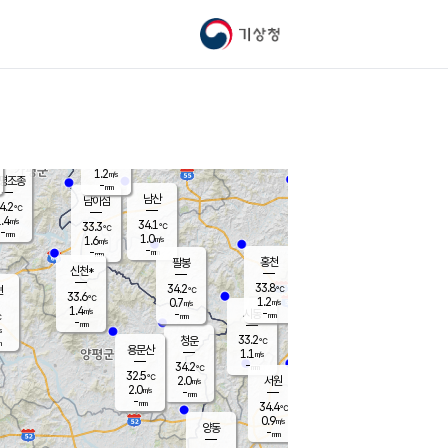
기상청
신남
33.1
℃
1.8
m/s
가평북면
-
mm
34.6
℃
1.2
m/s
평조종
-
mm
화촌
남산
남이섬
4.2
℃
.4
m/s
34.5
34.1
℃
33.3
℃
℃
-
mm
0.0
1.0
m/s
1.6
m/s
m/s
-
-
mm
-
mm
mm
홍천
팔봉
신천*
33.8
34.2
현
℃
℃
33.6
℃
1.2
0.7
m/s
m/s
1.4
m/s
-
시동
-
mm
mm
℃
-
mm
s
33.2
청운
℃
m
용문산
1.1
m/s
-
34.2
mm
℃
32.5
℃
2.0
서원
횡성
m/s
2.0
m/s
-
안흥
mm
-
mm
34.4
33.8
℃
℃
32.3
0.9
1.4
℃
m/s
m/s
양동
-
-
1.1
m/s
mm
mm
-
mm