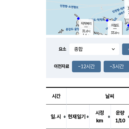
3
덕적북리
자월도
31.6
℃
33.6
℃
1.6
m/s
0.6
m/s
-
mm
-
mm
요소
풍도
30.3
덕적지도
1.0
m/
-
-12시간
-3시간
mm
이전자료
30.5
℃
대
2.1
m/s
-
mm
29.3
1.4
m
-
mm
시간
날씨
시정
운량
일.시
현재일기
km
1/10