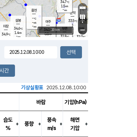
34.7
℃
강림
1.5
m/s
-
흥천
mm
32.2
℃
문막
1.4
m/s
-
-
℃
mm
+
설봉
33.5
℃
여주
-
m/s
1.6
m/s
-
마장
mm
신림
34.6
부론
-
귀래
−
℃
mm
34.1
20 km
℃
1.4
m/s
0.8
34.9
m/s
℃
33.1
℃
-
32.8
32.0
mm
℃
-
℃
mm
1.8
m/s
2.5
m/s
2.1
0.8
m/s
m/s
-
mm
-
백운
mm
-
-
mm
mm
백암
장호원
33.1
℃
2.1
m/s
33.5
℃
33.8
엄정
℃
-
mm
1.7
m/s
1.9
m/s
노은
-
mm
-
33.5
mm
℃
개
2시간
1.8
m/s
32.7
℃
-
mm
1
1.8
℃
m/s
-
m/s
mm
m
기상실황표
2025.12.08.10:00
바람
기압(hPa)
습도
풍속
해면
풍향
%
m/s
기압