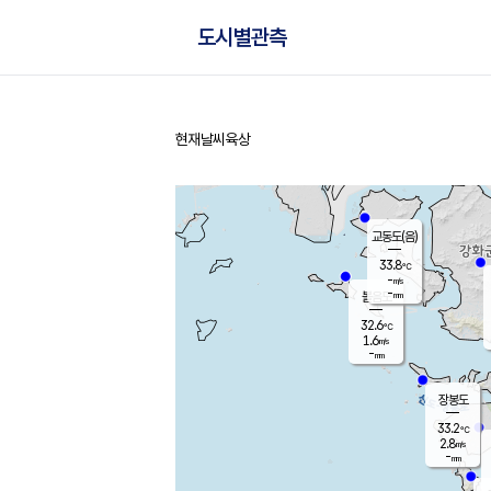
도시별관측
현재날씨
육상
홈
교동도(음)
33.8
℃
-
m/s
-
mm
볼음도
대연평
32.6
℃
1.6
m/s
31.7
℃
-
mm
1.8
m/s
-
mm
장봉도
33.2
℃
2.8
m/s
-
mm