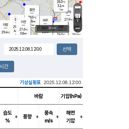
28.3
℃
강림
3.1
m/s
원주
-
흥천
mm
25.4
℃
문막
0.4
m/s
28.4
℃
28.5
-
℃
mm
+
5.2
설봉
m/s
27.9
℃
여주
1.8
m/s
이천
-
mm
4.4
m/s
-
마장
mm
신림
29.0
부론
-
귀래
−
℃
mm
28.0
20 km
℃
27.6
℃
4.1
m/s
1.1
29.4
m/s
℃
26.2
0.8
m/s
℃
-
24.6
26.4
mm
℃
-
℃
mm
1.8
m/s
-
1.6
mm
m/s
1.2
0.4
m/s
m/s
-
mm
-
백운
mm
7.5
-
mm
mm
백암
장호원
25.7
℃
2.4
m/s
24.2
℃
26.6
엄정
℃
0.5
mm
0.8
m/s
1.7
m/s
노은
9.0
mm
1.5
26.4
mm
℃
개
2시간
3.4
m/s
25.0
℃
15.5
mm
2.0
℃
m/s
13.5
/s
mm
m
기상실황표
2025.12.08.12:00
바람
기압(hPa)
습도
풍속
해면
풍향
%
m/s
기압