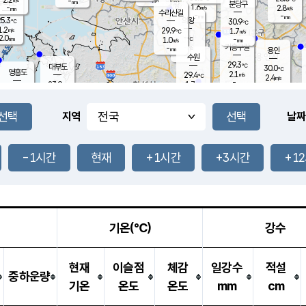
-
-
mm
무의도
mm
mm
분당구
1.6
-
2.8
m/s
m/s
mm
수리산길
-
-
mm
mm
5.3
의왕
30.9
℃
℃
1.2
29.9
m/s
1.7
m/s
℃
2.0
-
-
mm
1.0
℃
mm
m/s
기흥구갈
-
-
m/s
mm
용인
-
수원
mm
29.3
℃
대부도
30.0
℃
영흥도
2.1
29.4
m/s
℃
2.4
m/s
-
mm
1.7
23.9
m/s
-
℃
mm
26.7
℃
-
오산
0.5
mm
m/s
3.4
m/s
14.5
mm
11.5
mm
향남
27.4
℃
지역
날짜
1.0
m/s
27.9
-
℃
운평
mm
송탄
-
℃
m/s
-
s
mm
24.8
보
℃
27.4
-1시간
현재
+1시간
+3시간
+1
℃
0.5
m/s
산
0.0
m/s
27.0
-
mm
-
mm
-
m
℃
-
m
/s
기온(℃)
강수
현재
이슬점
체감
일강수
적설
중하운량
기온
온도
온도
mm
cm