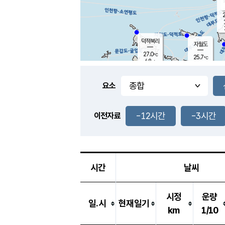
2
덕적북리
자월도
27.0
℃
25.7
℃
4.8
m/s
2.3
m/s
-
mm
3.5
mm
요소
풍도
26.0
덕적지도
2.3
m/
-
-12시간
-3시간
mm
이전자료
25.2
℃
대
4.5
m/s
-
mm
28.0
6.6
m
-
mm
시간
날씨
시정
운량
일.시
현재일기
km
1/10