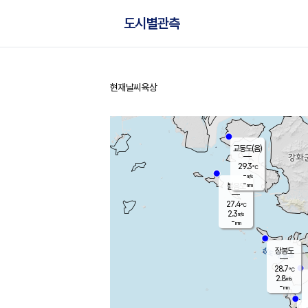
도시별관측
현재날씨
육상
홈
교동도(음)
29.3
℃
-
m/s
-
mm
볼음도
대연평
27.4
℃
2.3
m/s
28.1
℃
-
mm
2.1
m/s
-
mm
장봉도
28.7
℃
2.8
m/s
-
mm