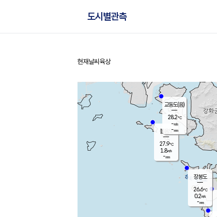
도시별관측
현재날씨
육상
홈
교동도(음)
28.2
℃
-
m/s
-
mm
볼음도
대연평
27.9
℃
1.8
m/s
27.6
℃
-
mm
0.5
m/s
-
mm
장봉도
26.6
℃
0.2
m/s
-
mm