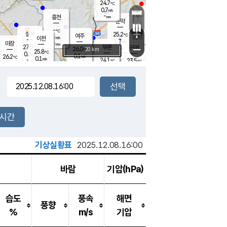
24.7
℃
강림
0.7
m/s
원주
-
흥천
mm
22.7
℃
문막
0.1
m/s
26.9
℃
-
-
℃
mm
+
1.2
설봉
m/s
25.2
℃
여주
-
m/s
이천
-
mm
1.7
m/s
-
마장
mm
신림
27.5
부론
-
귀래
−
℃
mm
26.0
20 km
℃
25.8
℃
0.6
m/s
0.1
26.2
m/s
℃
22.3
0.1
m/s
℃
-
24.1
23.5
mm
℃
-
℃
mm
0.5
m/s
-
0.1
mm
m/s
0.7
0.0
m/s
m/s
-
mm
-
백운
mm
-
-
mm
mm
백암
장호원
22.9
℃
0.0
m/s
23.4
℃
24.9
엄정
℃
-
mm
0.2
m/s
0.9
m/s
노은
-
mm
-
24.3
mm
℃
개
2시간
0.2
m/s
24.1
℃
-
mm
0
0.0
℃
m/s
-
m/s
mm
m
기상실황표
2025.12.08.16:00
바람
기압(hPa)
습도
풍속
해면
풍향
%
m/s
기압