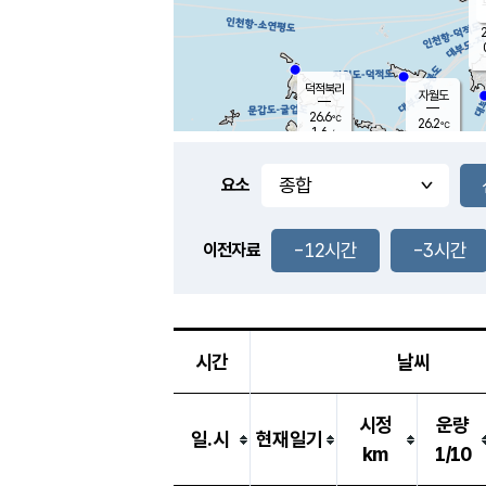
2
덕적북리
자월도
26.6
℃
26.2
℃
1.6
m/s
0.2
m/s
-
mm
-
mm
요소
풍도
28.7
덕적지도
0.9
m/
-
-12시간
-3시간
mm
이전자료
25.6
℃
대
0.3
m/s
-
mm
26.2
0.3
m
-
mm
시간
날씨
시정
운량
일.시
현재일기
km
1/10