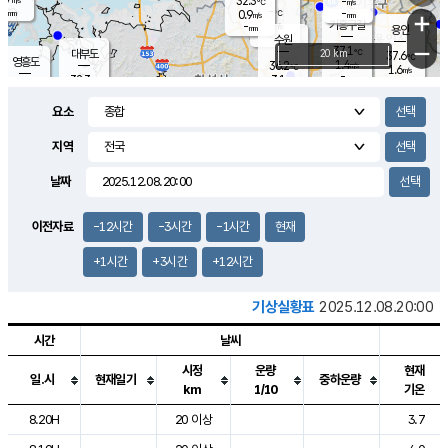
32.3
-
m/s
℃
-
-
-
mm
0.9
℃
mm
+
m/s
기흥구갈
-
-
m/s
mm
용인
-
수원
mm
−
37.1
℃
대부도
20 km
37.6
℃
영흥도
1.4
36.2
m/s
℃
1.6
m/s
-
mm
3.1
32.3
m/s
-
℃
mm
33.5
℃
-
오산
1.4
mm
m/s
2.9
m/s
-
mm
요소
-
mm
향남
34.8
℃
1.5
m/s
36.5
-
지역
℃
운평
mm
송탄
1.2
℃
m/s
-
s
mm
33.5
보
℃
날짜
37.1
℃
2.6
m/s
산
1.1
m/s
-
33.
mm
-
mm
0.3
℃
이전자료
-12시간
-3시간
-1시간
현재
-
m
/s
+1시간
+3시간
+12시간
기상실황표
2025.12.08.20:00
시간
날씨
시정
운량
현재
일.시
현재일기
중하운량
km
1/10
기온
도시별 기상실황표로 지점, 날씨, 기온, 강수, 바람, 기압등을 안내한 표입
8.20H
20 이상
3.7