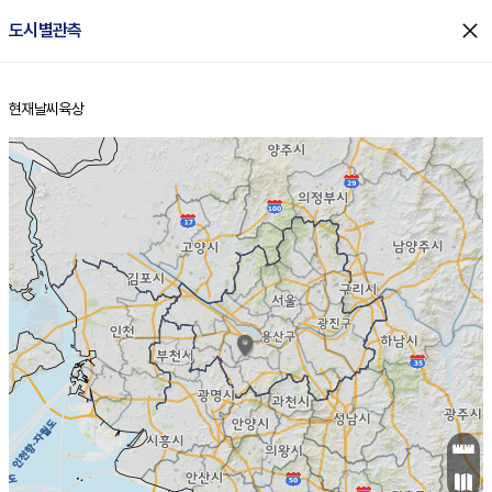
close
도시별관측
현재날씨
육상
홈