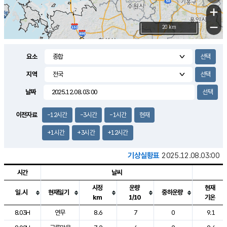
+
−
20 km
요소
지역
날짜
이전자료
-12시간
-3시간
-1시간
현재
+1시간
+3시간
+12시간
기상실황표
2025.12.08.03:00
시간
날씨
시정
운량
현재
일.시
현재일기
중하운량
km
1/10
기온
도시별 기상실황표로 지점, 날씨, 기온, 강수, 바람, 기압등을 안내한 표입
8.03H
연무
8.6
7
0
9.1