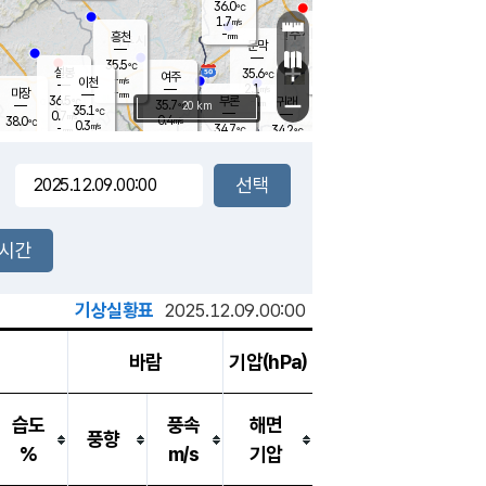
36.0
℃
강림
1.7
m/s
원주
-
흥천
mm
33.4
℃
문막
0.9
m/s
35.5
℃
35.5
-
℃
mm
+
2.5
설봉
m/s
35.6
℃
여주
-
m/s
이천
-
mm
2.1
m/s
-
마장
mm
신림
36.5
부론
-
귀래
−
℃
mm
35.7
20 km
℃
35.1
℃
0.7
m/s
0.4
38.0
m/s
℃
35.1
0.3
m/s
℃
-
34.7
34.2
mm
℃
-
℃
mm
0.4
m/s
-
0.8
mm
m/s
0.0
2.1
m/s
m/s
-
mm
-
백운
mm
-
-
mm
mm
백암
장호원
35.2
℃
1.4
m/s
35.0
℃
36.5
엄정
℃
-
mm
1.1
m/s
0.8
m/s
노은
-
mm
-
36.2
mm
℃
개
2시간
1.5
m/s
34.2
℃
-
mm
9
1.5
℃
m/s
-
m/s
mm
m
기상실황표
2025.12.09.00:00
바람
기압(hPa)
습도
풍속
해면
풍향
%
m/s
기압