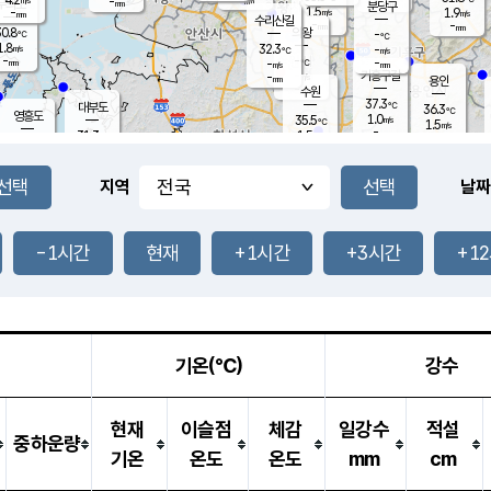
-
-
mm
무의도
mm
mm
분당구
1.5
-
1.9
m/s
m/s
mm
수리산길
-
-
mm
mm
0.8
의왕
-
℃
℃
1.8
32.3
m/s
-
m/s
℃
-
-
-
mm
-
℃
mm
m/s
기흥구갈
-
-
m/s
mm
용인
-
수원
mm
37.3
℃
대부도
36.3
℃
영흥도
1.0
35.5
m/s
℃
1.5
m/s
-
mm
1.5
31.3
m/s
-
℃
mm
32.1
℃
-
오산
2.3
mm
m/s
3.7
m/s
-
mm
-
mm
향남
34.9
℃
지역
날짜
1.2
m/s
36.5
-
℃
운평
mm
송탄
1.0
℃
m/s
-
s
mm
33.8
보
℃
36.2
-1시간
현재
+1시간
+3시간
+1
℃
2.9
m/s
산
1.3
m/s
-
33.
mm
-
mm
1.3
℃
-
m
/s
기온(℃)
강수
현재
이슬점
체감
일강수
적설
중하운량
기온
온도
온도
mm
cm