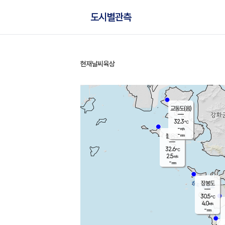
도시별관측
현재날씨
육상
홈
교동도(음)
32.3
℃
-
m/s
-
mm
볼음도
대연평
32.6
℃
2.5
m/s
32.1
℃
-
mm
1.9
m/s
-
mm
장봉도
30.5
℃
4.0
m/s
-
mm