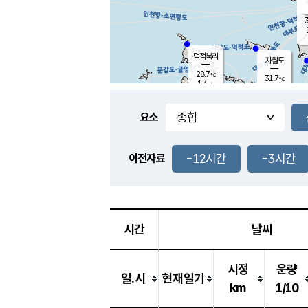
3
덕적북리
자월도
28.7
℃
31.7
℃
1.6
m/s
2.0
m/s
-
mm
-
mm
요소
풍도
28.8
덕적지도
3.6
m/
-
-12시간
-3시간
mm
이전자료
29.0
℃
대
2.5
m/s
-
mm
28.8
1.9
m
-
mm
시간
날씨
시정
운량
일.시
현재일기
km
1/10