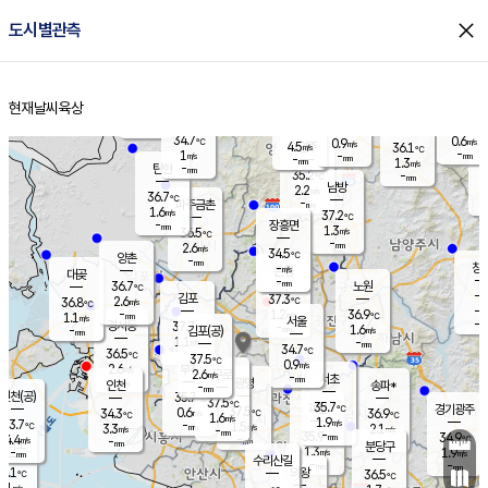
close
도시별관측
장남
판문점
35.3
℃
0.8
m/s
화현
36.9
동두천
℃
남면
-
현재날씨
육상
mm
파주
1.1
홈
m/s
포천
36.5
-
33.9
℃
mm
℃
33.3
℃
34.7
0.6
0.9
m/s
℃
m/s
4.5
양주
36.1
m/s
가
℃
-
1
-
mm
m/s
mm
-
mm
1.3
m/s
-
탄현
mm
35.2
-
3
℃
mm
남방
2.2
m/s
1
36.7
℃
-
파주금촌
mm
1.6
m/s
37.2
℃
-
장흥면
mm
1.3
m/s
36.5
℃
-
mm
2.6
m/s
34.5
℃
양촌
-
mm
창
-
m/s
은평
대곶
-
mm
36.7
노원
℃
-
김포
37.3
2.6
℃
36.8
m/s
℃
-
m/
-
1.2
36.9
m/s
mm
1.1
℃
m/s
서울
-
경서동
37.7
m
-
1.6
℃
mm
-
김포(공)
m/s
mm
1.1
-
m/s
mm
34.7
℃
36.5
-
℃
mm
37.5
℃
0.9
m/s
2.6
부천
m/s
2.6
구로
m/s
-
서초
mm
-
광명
mm
인천
송파*
-
mm
인천(공)
35.7
℃
37.5
℃
35.7
과천
경기광주
℃
37.5
0.6
34.3
36.9
m/s
℃
℃
℃
1.6
m/s
1.9
m/s
33.7
-
1.5
℃
mm
3.3
m/s
2.1
m/s
-
m/s
mm
-
35.9
34.9
mm
4.4
-
℃
℃
m/s
-
-
mm
무의도
mm
mm
분당구
1.3
-
1.9
m/s
m/s
mm
수리산길
-
-
mm
mm
4.1
의왕
36.5
℃
℃
2.1
m/s