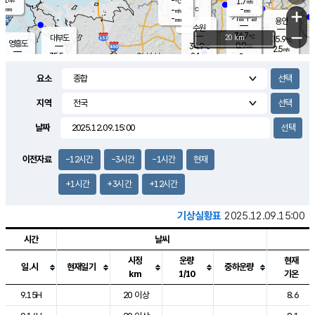
-
1.7
m/s
℃
-
-
-
mm
-
℃
mm
+
m/s
기흥구갈
-
-
m/s
mm
용인
-
수원
mm
−
36.7
℃
대부도
20 km
35.9
℃
영흥도
0.9
34.9
m/s
℃
2.5
m/s
-
mm
2.1
35.5
m/s
-
℃
mm
32.0
℃
-
오산
1.8
mm
m/s
1.1
m/s
-
mm
요소
-
mm
향남
36.0
℃
1.6
m/s
-
-
지역
℃
운평
mm
송탄
-
℃
m/s
-
s
mm
34.7
보
℃
날짜
36.5
℃
1.7
m/s
산
2.0
m/s
-
33.
mm
-
mm
0.9
℃
이전자료
-12시간
-3시간
-1시간
현재
-
m
/s
+1시간
+3시간
+12시간
기상실황표
2025.12.09.15:00
시간
날씨
시정
운량
현재
일.시
현재일기
중하운량
km
1/10
기온
도시별 기상실황표로 지점, 날씨, 기온, 강수, 바람, 기압등을 안내한 표입
9.15H
20 이상
8.6