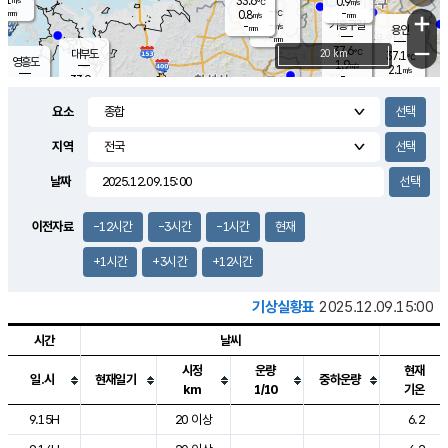
33.6
0.9
m/s
℃
-
-
-
mm
0.8
℃
mm
+
m/s
기흥구갈
-
-
m/s
mm
용인
-
mm
−
37.6
℃
대부도
20 km
37.1
℃
영흥도
1.9
m/s
2.1
m/s
-
mm
33.9
-
℃
mm
33.7
℃
오산
2.9
m/s
3.1
m/s
-
mm
요소
-
mm
향남
35.6
℃
1.3
m/s
36.1
-
지역
℃
운평
mm
송탄
1.0
℃
m/s
-
s
mm
35.3
보
℃
날짜
36.2
℃
1.6
m/s
산
1.8
m/s
-
34.
mm
-
mm
1.0
℃
이전자료
-12시간
-3시간
-1시간
현재
-
m
/s
+1시간
+3시간
+12시간
기상실황표
2025.12.09.15:00
시간
날씨
시정
운량
현재
일.시
현재일기
중하운량
km
1/10
기온
도시별 기상실황표로 지점, 날씨, 기온, 강수, 바람, 기압등을 안내한 표입
9.15H
20 이상
6.2