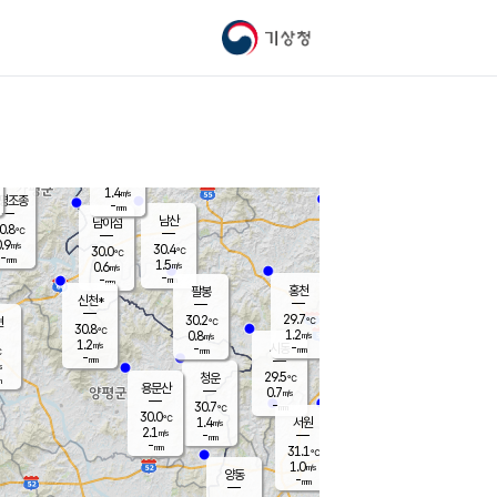
기상청
신남
28.3
℃
1.0
m/s
가평북면
-
mm
30.8
℃
1.4
m/s
평조종
-
mm
화촌
남산
남이섬
0.8
℃
.9
m/s
30.0
30.4
℃
30.0
℃
℃
-
mm
0.2
1.5
m/s
0.6
m/s
m/s
-
-
mm
-
mm
mm
홍천
팔봉
신천*
29.7
30.2
현
℃
℃
30.8
℃
1.2
0.8
m/s
m/s
1.2
m/s
-
시동
-
mm
mm
℃
-
mm
s
29.5
청운
℃
m
용문산
0.7
m/s
-
30.7
mm
℃
30.0
℃
1.4
서원
횡성
m/s
2.1
m/s
-
안흥
mm
-
mm
31.1
30.0
℃
℃
28.0
1.0
0.7
℃
m/s
m/s
양동
-
-
1.9
m/s
mm
mm
-
mm