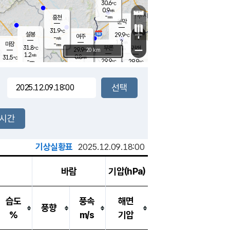
30.6
℃
강림
0.9
m/s
-
흥천
mm
28.6
℃
문막
0.9
m/s
31.9
-
℃
mm
+
설봉
29.9
℃
여주
-
m/s
1.2
m/s
-
마장
mm
신림
31.8
부론
-
귀래
−
℃
mm
29.9
20 km
℃
1.2
m/s
0.8
31.5
m/s
℃
29.8
℃
-
29.9
29.9
mm
℃
-
℃
mm
1.4
m/s
1.4
m/s
0.9
0.2
m/s
m/s
-
mm
-
백운
mm
-
-
mm
mm
백암
장호원
29.7
℃
0.5
m/s
29.9
℃
31.2
엄정
℃
-
mm
2.6
m/s
1.5
m/s
노은
-
mm
-
30.7
mm
℃
개
2시간
1.9
m/s
30.2
℃
-
mm
2
1.6
℃
m/s
-
m/s
mm
m
기상실황표
2025.12.09.18:00
바람
기압(hPa)
습도
풍속
해면
풍향
%
m/s
기압