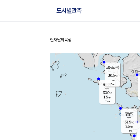
도시별관측
현재날씨
육상
홈
교동도(음)
30.6
℃
-
m/s
-
mm
볼음도
대연평
30.0
℃
1.5
m/s
31.5
℃
-
mm
1.2
m/s
-
mm
장봉도
31.5
℃
2.5
m/s
-
mm