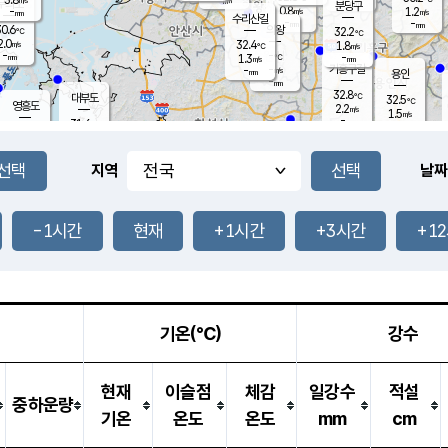
-
mm
무의도
mm
분당구
0.8
-
1.2
m/s
m/s
mm
수리산길
-
-
mm
mm
0.6
의왕
32.2
℃
℃
2.0
32.4
m/s
1.8
m/s
℃
-
-
-
mm
1.3
℃
mm
m/s
기흥구갈
-
-
m/s
mm
용인
-
mm
32.8
℃
대부도
32.5
℃
영흥도
2.2
m/s
1.5
m/s
-
mm
31.6
-
℃
mm
30.7
℃
오산
2.5
m/s
2.2
m/s
-
mm
-
mm
향남
31.3
℃
지역
날짜
1.9
m/s
31.5
-
℃
운평
mm
송탄
1.6
℃
m/s
-
s
mm
31.3
보
℃
32.2
-1시간
현재
+1시간
+3시간
+1
℃
2.5
m/s
산
1.9
m/s
-
29.
mm
-
mm
0.9
℃
-
m
/s
기온(℃)
강수
현재
이슬점
체감
일강수
적설
중하운량
기온
온도
온도
mm
cm