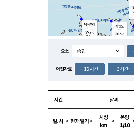
3
덕적북리
자월도
29.2
℃
30.6
℃
2.4
m/s
0.8
m/s
-
mm
-
mm
요소
풍도
28.7
덕적지도
1.2
m/
-
-12시간
-3시간
mm
이전자료
27.2
℃
대
3.4
m/s
-
mm
29.6
0.0
m
-
mm
시간
날씨
시정
운량
일.시
현재일기
km
1/10