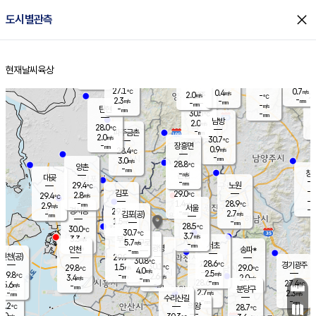
close
도시별관측
장남
판문점
27.9
℃
1.6
m/s
화현
27.9
동두천
℃
남면
-
현재날씨
육상
mm
파주
3.1
홈
m/s
포천
27.9
-
28.5
℃
mm
℃
28.5
℃
27.1
0.7
0.4
m/s
℃
m/s
2.0
양주
-
m/s
가
℃
-
2.3
-
mm
m/s
mm
-
mm
-
m/s
-
탄현
mm
30.5
-
2
℃
mm
남방
2.0
m/s
1
28.0
℃
-
파주금촌
mm
2.0
m/s
30.7
℃
-
장흥면
mm
0.9
m/s
28.4
℃
-
mm
3.0
m/s
28.8
℃
양촌
-
mm
창
-
m/s
은평
대곶
-
mm
29.4
노원
℃
-
김포
29.0
2.8
℃
29.4
m/s
℃
-
m/
-
1.4
28.9
m/s
mm
2.9
℃
m/s
서울
-
경서동
29.7
m
-
2.7
℃
mm
-
김포(공)
m/s
mm
1.5
-
m/s
mm
28.5
℃
30.0
-
℃
mm
30.7
℃
3.7
m/s
3.3
부천
m/s
5.7
구로
m/s
-
서초
mm
-
광명
mm
인천
송파*
-
mm
인천(공)
29.9
℃
30.8
℃
28.6
과천
경기광주
℃
30.1
1.5
29.8
29.0
m/s
℃
℃
℃
4.0
m/s
2.5
m/s
29.8
-
2.6
℃
mm
3.4
m/s
2.0
m/s
-
m/s
mm
-
28.6
27.4
mm
5.6
-
℃
℃
m/s
-
-
mm
무의도
mm
mm
분당구
2.7
-
2.3
m/s
m/s
mm
수리산길
-
-
mm
mm
9.2
의왕
28.7
℃
℃
3.0
m/s