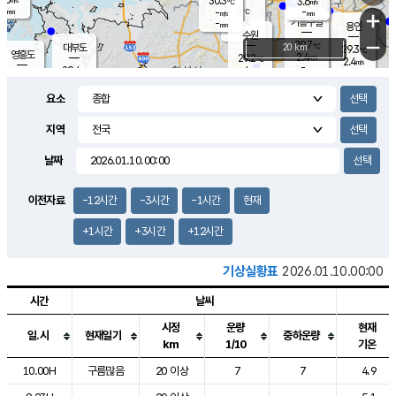
30.3
3.6
m/s
℃
-
-
-
mm
-
℃
mm
+
m/s
기흥구갈
-
-
m/s
mm
용인
-
수원
mm
−
29.7
℃
대부도
20 km
29.3
℃
영흥도
2.4
29.2
m/s
℃
2.4
m/s
-
mm
4
29.4
m/s
-
℃
mm
29.3
℃
-
오산
4.7
mm
m/s
3.0
m/s
-
mm
요소
-
mm
향남
29.7
℃
1.9
m/s
28.8
-
지역
℃
운평
mm
송탄
-
℃
m/s
-
s
mm
28.6
보
℃
날짜
29.5
℃
4.0
m/s
산
2.9
m/s
-
28.
mm
-
mm
0.7
℃
이전자료
-12시간
-3시간
-1시간
현재
-
m
/s
+1시간
+3시간
+12시간
기상실황표
2026.01.10.00:00
시간
날씨
시정
운량
현재
일.시
현재일기
중하운량
km
1/10
기온
도시별 기상실황표로 지점, 날씨, 기온, 강수, 바람, 기압등을 안내한 표입
10.00H
구름많음
20 이상
7
7
4.9