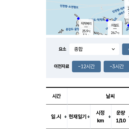
2
덕적북리
자월도
25.9
℃
26.7
℃
3.2
m/s
1.6
m/s
-
mm
3.5
mm
요소
풍도
26.6
덕적지도
3.6
m/
0.5
-12시간
-3시간
m
이전자료
25.7
℃
대
3.6
m/s
-
mm
26.7
7.9
m
-
mm
시간
날씨
시정
운량
일.시
현재일기
km
1/10