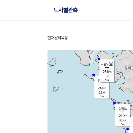
도시별관측
현재날씨
육상
홈
교동도(음)
23.8
℃
-
m/s
-
mm
볼음도
대연평
24.6
℃
3.1
m/s
26.4
℃
-
mm
2.3
m/s
-
mm
장봉도
25.9
℃
3.5
m/s
-
mm