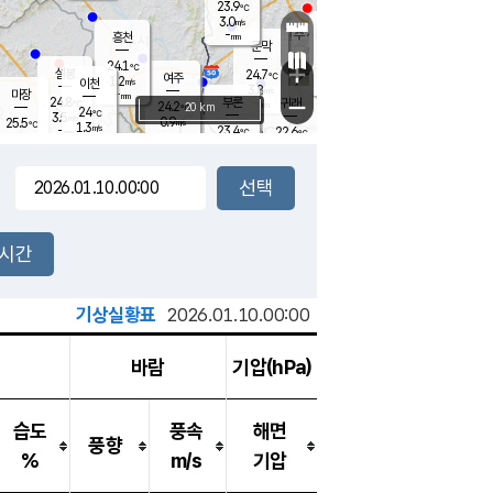
23.9
℃
강림
3.0
m/s
원주
-
흥천
mm
21.1
℃
문막
0.1
m/s
24.9
℃
24.1
-
℃
mm
+
3.1
설봉
m/s
24.7
℃
여주
1.2
m/s
이천
-
mm
3.8
m/s
-
마장
mm
신림
24.8
부론
-
귀래
−
℃
mm
24.2
20 km
℃
24
℃
3.5
m/s
0.9
25.5
m/s
℃
23.0
1.3
m/s
℃
-
23.4
22.6
mm
℃
-
℃
mm
3.0
m/s
-
1.6
mm
m/s
2.8
1.0
m/s
m/s
-
mm
-
백운
mm
7.5
-
mm
mm
백암
장호원
23.9
℃
1.0
m/s
22.8
℃
24.0
엄정
℃
0.5
mm
1.8
m/s
2.3
m/s
노은
9.0
mm
1.5
25.4
mm
℃
개
2시간
3.6
m/s
24.5
℃
15.5
mm
5
3.1
℃
m/s
13.5
m/s
mm
mm
기상실황표
2026.01.10.00:00
바람
기압(hPa)
습도
풍속
해면
풍향
%
m/s
기압