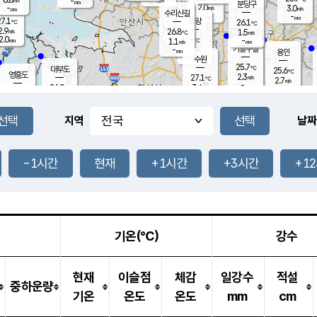
-
-
mm
무의도
mm
mm
분당구
2.0
-
3.0
m/s
m/s
mm
수리산길
-
-
mm
mm
7.1
의왕
26.1
℃
℃
2.9
26.8
m/s
1.5
m/s
℃
2.0
-
-
mm
1.1
℃
mm
m/s
기흥구갈
-
-
m/s
mm
용인
-
수원
mm
25.7
℃
대부도
25.6
℃
영흥도
2.3
27.1
m/s
℃
2.7
m/s
-
mm
3.4
26.0
m/s
-
℃
mm
27.6
℃
-
오산
4.5
mm
m/s
7.6
m/s
14.5
mm
11.5
mm
향남
25.9
℃
지역
날짜
2.4
m/s
-
-
℃
운평
mm
송탄
-
℃
m/s
-
s
mm
25.2
보
℃
25.7
-1시간
현재
+1시간
+3시간
+1
m
℃
2.1
m/s
산
0.7
m/s
27.0
22.
mm
-
mm
0.6
℃
1.0
/s
기온(℃)
강수
현재
이슬점
체감
일강수
적설
중하운량
기온
온도
온도
mm
cm