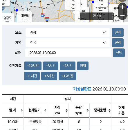
-
-
m/s
℃
-
-
-
mm
-
℃
mm
+
m/s
기흥구갈
-
-
m/s
mm
용인
-
수원
mm
−
30.5
℃
대부도
20 km
29.5
℃
영흥도
2.2
29.2
m/s
℃
2.6
m/s
-
mm
4
29.5
m/s
-
℃
mm
29.3
℃
-
오산
4.5
mm
m/s
3.4
m/s
-
mm
요소
-
mm
향남
29.5
℃
2.4
m/s
-
-
지역
℃
운평
mm
송탄
-
℃
m/s
-
s
mm
28.9
보
℃
날짜
29.5
℃
3.1
m/s
산
3.4
m/s
-
28.
mm
-
mm
1.0
℃
이전자료
-12시간
-3시간
-1시간
현재
-
m
/s
+1시간
+3시간
+12시간
기상실황표
2026.01.10.00:00
시간
날씨
시정
운량
현재
일.시
현재일기
중하운량
km
1/10
기온
도시별 기상실황표로 지점, 날씨, 기온, 강수, 바람, 기압등을 안내한 표입
10.00H
구름많음
20 이상
8
2
4.9