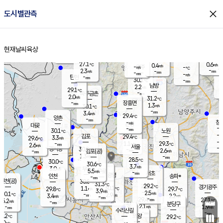
close
도시별관측
장남
판문점
28.0
℃
1.6
m/s
화현
28.9
동두천
℃
남면
-
현재날씨
육상
mm
파주
2.7
홈
m/s
포천
29.1
-
28.5
℃
mm
℃
28.3
℃
27.1
0.6
0.4
m/s
℃
m/s
-
양주
-
m/s
가
℃
-
2.3
-
mm
m/s
mm
-
mm
-
m/s
-
탄현
mm
30.1
-
2
℃
mm
남방
2.2
m/s
1
29.1
℃
-
파주금촌
mm
2.0
m/s
31.2
℃
-
장흥면
mm
1.3
m/s
30.1
℃
-
mm
3.4
m/s
29.4
℃
양촌
-
mm
창
-
m/s
은평
대곶
-
mm
30.1
노원
℃
-
김포
29.4
3.3
℃
29.6
m/s
℃
-
m/
-
1.1
29.3
m/s
mm
2.6
℃
m/s
서울
-
경서동
30.8
m
-
2.6
℃
mm
-
김포(공)
m/s
mm
1.3
-
m/s
mm
28.5
℃
30.0
-
℃
mm
30.6
℃
3.7
m/s
3.0
부천
m/s
5.5
구로
m/s
-
서초
mm
-
광명
mm
인천
송파*
-
mm
인천(공)
30.8
℃
31.3
℃
29.2
과천
경기광주
℃
30.1
1.1
29.8
29.7
m/s
℃
℃
℃
3.9
m/s
2.5
m/s
30.1
-
2.9
℃
mm
3.4
m/s
2.2
m/s
-
m/s
mm
-
29.4
27.1
mm
5.2
-
℃
℃
m/s
-
-
mm
무의도
mm
mm
분당구
2.1
-
1.9
m/s
m/s
mm
수리산길
-
-
mm
mm
9.2
의왕
29.2
℃
℃
3.0
m/s