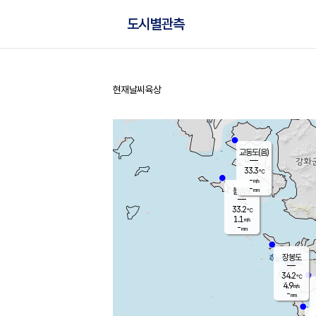
도시별관측
현재날씨
육상
홈
교동도(음)
33.3
℃
-
m/s
-
mm
볼음도
대연평
33.2
℃
1.1
m/s
35.2
℃
-
mm
1.6
m/s
-
mm
장봉도
34.2
℃
4.9
m/s
-
mm