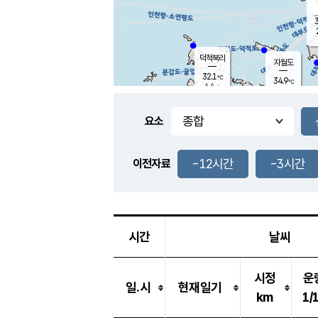
3
덕적북리
자월도
32.1
℃
34.9
℃
4.4
m/s
1.7
m/s
-
mm
-
mm
요소
풍도
29.6
덕적지도
4.1
m/
-
-12시간
-3시간
mm
이전자료
31.5
℃
대
3.6
m/s
-
mm
33.3
1.8
m
-
mm
시간
날씨
시정
운
일.시
현재일기
km
1/