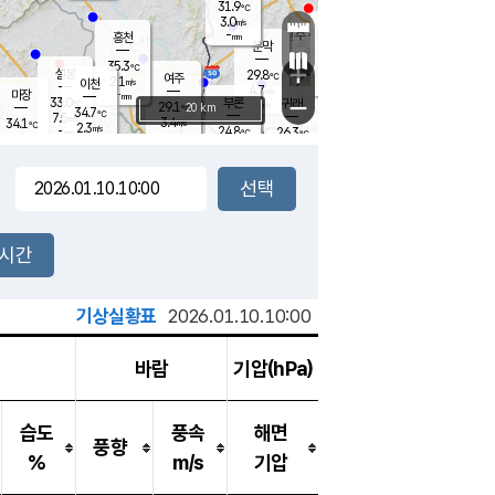
31.9
℃
강림
3.0
m/s
원주
-
흥천
mm
28.0
℃
문막
2.9
m/s
33.5
℃
35.3
-
℃
mm
+
5.5
설봉
m/s
29.8
℃
여주
2.1
m/s
이천
-
mm
4.7
m/s
-
마장
mm
신림
33.0
부론
-
귀래
−
℃
mm
29.1
20 km
℃
34.7
℃
7.5
m/s
3.4
34.1
m/s
℃
27.9
2.3
m/s
℃
-
24.8
26.3
mm
℃
-
℃
mm
4.8
m/s
-
3.1
mm
m/s
6.5
2.8
m/s
m/s
-
mm
-
백운
mm
-
-
mm
mm
백암
장호원
25.3
℃
0.6
m/s
32.8
℃
26.3
엄정
℃
0.5
mm
3.0
m/s
6.4
m/s
노은
-
mm
-
24.0
mm
℃
개
2시간
1.5
m/s
23.6
℃
15.0
mm
0
1.5
℃
m/s
13.0
m/s
mm
m
기상실황표
2026.01.10.10:00
바람
기압(hPa)
습도
풍속
해면
풍향
%
m/s
기압