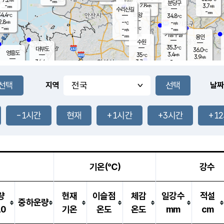
-
-
mm
무의도
mm
mm
분당구
2.8
-
3.7
m/s
m/s
mm
수리산길
-
-
mm
mm
4.4
의왕
34.8
℃
℃
2.8
-
m/s
-
m/s
℃
-
-
-
mm
-
℃
mm
m/s
기흥구갈
-
-
m/s
mm
용인
-
수원
mm
35.3
℃
대부도
36.0
℃
영흥도
3.4
35
m/s
℃
3.9
m/s
-
mm
3.7
34.4
m/s
-
℃
mm
35.6
℃
-
오산
2.3
mm
m/s
3.5
m/s
-
mm
-
mm
향남
34.0
℃
지역
날짜
3.3
m/s
36.6
-
℃
운평
mm
송탄
-
℃
m/s
-
s
mm
35.0
보
℃
36.5
-1시간
현재
+1시간
+3시간
+1
℃
3.1
m/s
산
2.2
m/s
-
34.
mm
-
mm
2.2
℃
-
m
/s
기온(℃)
강수
량
현재
이슬점
체감
일강수
적설
중하운량
10
기온
온도
온도
mm
cm