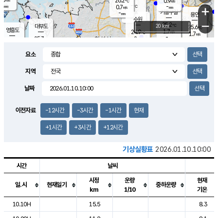
26.2
0.9
m/s
℃
-
-
-
mm
0.7
℃
mm
+
m/s
기흥구갈
-
-
m/s
mm
용인
-
수원
mm
−
25.2
℃
대부도
20 km
25.6
℃
영흥도
1.7
24.9
m/s
℃
1.7
m/s
-
mm
2
25.3
m/s
-
℃
mm
26.2
℃
-
오산
2.4
mm
m/s
4.4
m/s
-
mm
요소
-
mm
향남
25.4
℃
2.1
m/s
26.1
-
지역
℃
운평
mm
송탄
-
℃
m/s
-
s
mm
24.4
보
℃
날짜
25.7
℃
2.7
m/s
산
0.0
m/s
-
21.
mm
-
mm
-
m
℃
이전자료
-12시간
-3시간
-1시간
현재
-
m
/s
+1시간
+3시간
+12시간
기상실황표
2026.01.10.10:00
시간
날씨
시정
운량
현재
일.시
현재일기
중하운량
km
1/10
기온
도시별 기상실황표로 지점, 날씨, 기온, 강수, 바람, 기압등을 안내한 표입
10.10H
15.5
8.3