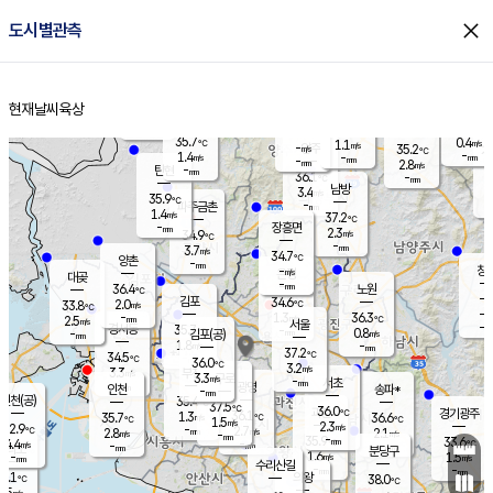
close
도시별관측
장남
판문점
35.5
℃
1.0
m/s
화현
35.1
동두천
℃
남면
-
현재날씨
육상
mm
파주
0.4
홈
m/s
포천
34.9
-
35.2
℃
mm
℃
35.1
℃
35.7
0.4
1.1
m/s
℃
m/s
-
양주
35.2
m/s
가
℃
-
1.4
-
mm
m/s
mm
-
mm
2.8
m/s
-
탄현
mm
36.1
-
3
℃
mm
남방
3.4
m/s
1
35.9
℃
-
파주금촌
mm
1.4
m/s
37.2
℃
-
장흥면
mm
2.3
m/s
34.9
℃
-
mm
3.7
m/s
34.7
℃
양촌
-
mm
창
-
m/s
은평
대곶
-
mm
36.4
노원
℃
-
김포
34.6
2.0
℃
33.8
m/s
℃
-
m/
-
1.3
36.3
m/s
mm
2.5
℃
m/s
서울
-
경서동
35.7
m
-
0.8
℃
mm
-
김포(공)
m/s
mm
1.8
-
m/s
mm
37.2
℃
34.5
-
℃
mm
36.0
℃
3.2
m/s
3.3
부천
m/s
3.3
구로
m/s
-
서초
mm
-
광명
mm
인천
송파*
-
mm
인천(공)
35.4
℃
37.5
℃
36.0
과천
경기광주
℃
36.1
1.3
35.7
36.6
m/s
℃
℃
℃
1.5
m/s
2.3
m/s
32.9
-
2.7
℃
mm
2.8
m/s
2.1
m/s
-
m/s
mm
-
35.9
33.6
mm
4.4
-
℃
℃
m/s
-
-
mm
무의도
mm
mm
분당구
1.6
-
1.5
m/s
m/s
mm
수리산길
-
-
mm
mm
2.1
의왕
38.0
℃
℃
2.5
m/s