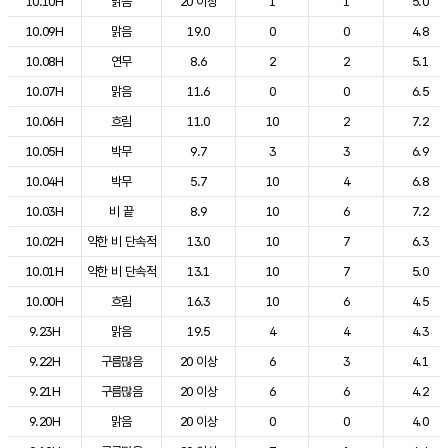
10.10H
맑음
20 이상
1
1
5.0
10.09H
맑음
19.0
0
0
4.8
10.08H
연무
8.6
2
2
5.1
10.07H
맑음
11.6
0
0
6.5
10.06H
흐림
11.0
10
2
7.2
10.05H
박무
9.7
3
3
6.9
10.04H
박무
5.7
10
4
6.8
10.03H
비 끝
8.9
10
6
7.2
10.02H
약한 비 단속적
13.0
10
7
6.3
10.01H
약한 비 단속적
13.1
10
7
5.0
10.00H
흐림
16.3
10
6
4.5
9.23H
맑음
19.5
4
4
4.3
9.22H
구름많음
20 이상
6
3
4.1
9.21H
구름많음
20 이상
6
6
4.2
9.20H
맑음
20 이상
0
0
4.0