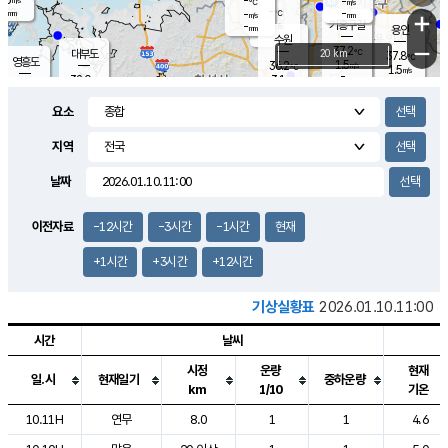
-
-
m/s
℃
-
-
-
mm
-
℃
mm
+
m/s
기흥구갈
-
-
m/s
mm
용인
-
수원
mm
−
37.2
℃
대부도
20 km
37.8
℃
영흥도
1.5
36.2
m/s
℃
1.5
m/s
-
mm
3.1
32.0
m/s
-
℃
mm
33.8
℃
-
오산
2.1
mm
m/s
2.4
m/s
-
mm
요소
-
mm
향남
35.2
℃
2.1
m/s
36.2
-
지역
℃
운평
mm
송탄
-
℃
m/s
-
s
mm
33.6
보
℃
날짜
37.3
℃
3.0
m/s
산
1.6
m/s
-
34.
mm
-
mm
0.4
℃
이전자료
-12시간
-3시간
-1시간
현재
-
m
/s
+1시간
+3시간
+12시간
기상실황표
2026.01.10.11:00
시간
날씨
시정
운량
현재
일.시
현재일기
중하운량
km
1/10
기온
도시별 기상실황표로 지점, 날씨, 기온, 강수, 바람, 기압등을 안내한 표입
10.11H
연무
8.0
1
1
4.6