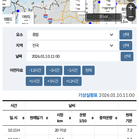
-
-
m/s
℃
-
-
-
mm
-
℃
mm
+
m/s
기흥구갈
-
-
m/s
mm
용인
-
mm
−
37.2
℃
대부도
20 km
37.8
℃
영흥도
1.5
m/s
1.5
m/s
-
mm
32.0
-
℃
mm
33.8
℃
오산
2.1
m/s
2.4
m/s
-
mm
요소
-
mm
향남
35.2
℃
2.1
m/s
36.2
-
지역
℃
운평
mm
송탄
-
℃
m/s
-
s
mm
33.6
보
℃
날짜
37.3
℃
3.0
m/s
산
1.6
m/s
-
34.
mm
-
mm
0.4
℃
이전자료
-12시간
-3시간
-1시간
현재
-
m
/s
+1시간
+3시간
+12시간
기상실황표
2026.01.10.11:00
시간
날씨
시정
운량
현재
일.시
현재일기
중하운량
km
1/10
기온
도시별 기상실황표로 지점, 날씨, 기온, 강수, 바람, 기압등을 안내한 표입
10.11H
20 이상
7.2