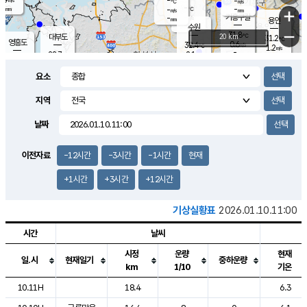
-
-
m/s
℃
-
-
-
mm
-
℃
mm
+
m/s
기흥구갈
-
-
m/s
mm
용인
-
수원
mm
−
31.8
℃
대부도
20 km
31.2
℃
영흥도
0.6
32.4
m/s
℃
1.2
m/s
-
mm
2.1
28.7
m/s
-
℃
mm
30.8
℃
-
오산
1.0
mm
m/s
3.0
m/s
-
mm
요소
-
mm
향남
29.3
℃
0.4
m/s
33.4
-
지역
℃
운평
mm
송탄
-
℃
m/s
-
s
mm
30.6
보
℃
날짜
34.0
℃
1.5
m/s
산
1.4
m/s
-
27.
mm
-
mm
0.1
℃
이전자료
-12시간
-3시간
-1시간
현재
-
m
/s
+1시간
+3시간
+12시간
기상실황표
2026.01.10.11:00
시간
날씨
시정
운량
현재
일.시
현재일기
중하운량
km
1/10
기온
도시별 기상실황표로 지점, 날씨, 기온, 강수, 바람, 기압등을 안내한 표입
10.11H
18.4
6.3