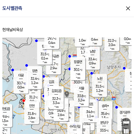
close
도시별관측
장남
판문점
29.6
℃
1.1
m/s
화현
28.2
동두천
℃
남면
-
현재날씨
육상
mm
파주
0.0
홈
m/s
포천
28.8
-
30.7
℃
mm
℃
29.6
℃
29.7
0.0
0.4
m/s
℃
m/s
1.0
양주
32.3
m/s
가
℃
-
0.4
-
mm
m/s
mm
-
mm
2.0
m/s
-
탄현
mm
32.1
-
3
℃
mm
남방
1.7
m/s
1
31.5
℃
-
파주금촌
mm
0.1
m/s
33.4
℃
-
장흥면
mm
0.9
m/s
31.7
℃
-
mm
2.9
m/s
30.1
℃
양촌
-
mm
창
-
m/s
은평
대곶
-
mm
32.4
노원
℃
-
김포
30.0
1.2
℃
30.7
m/s
℃
-
m/
-
1.2
31.5
m/s
mm
0.0
℃
m/s
서울
-
경서동
32.1
m
-
1.2
℃
mm
-
김포(공)
m/s
mm
1.5
-
m/s
mm
33.8
℃
31.2
-
℃
mm
32.3
℃
3.2
m/s
0.9
부천
m/s
3.3
구로
m/s
-
서초
mm
-
광명
mm
인천
송파*
-
mm
인천(공)
33.6
℃
34.4
℃
34.6
과천
경기광주
℃
34.6
0.9
31.8
35.6
m/s
℃
℃
℃
2.6
m/s
1.1
m/s
29.6
-
2.1
℃
mm
2.6
m/s
1.5
m/s
-
m/s
mm
-
30.9
29.1
mm
3.3
-
℃
℃
m/s
-
-
mm
무의도
mm
mm
분당구
0.9
-
1.3
m/s
m/s
mm
수리산길
-
-
mm
mm
0.2
의왕
33.5
℃
℃
2.9
m/s