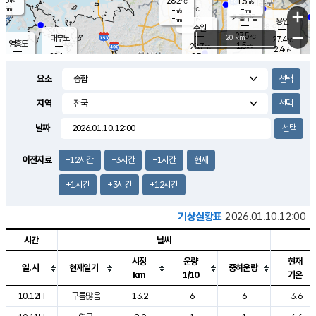
28.2
1.5
m/s
℃
-
-
-
mm
-
℃
mm
+
m/s
기흥구갈
-
-
m/s
mm
용인
-
수원
mm
−
27.5
℃
대부도
20 km
27.4
℃
영흥도
1.5
28.7
m/s
℃
2.4
m/s
-
mm
2.5
28.1
m/s
-
℃
mm
29.0
℃
-
오산
2.9
mm
m/s
5.6
m/s
-
mm
요소
-
mm
향남
27.8
℃
2.9
m/s
29.1
-
지역
℃
운평
mm
송탄
1.3
℃
m/s
-
s
mm
27.2
보
℃
날짜
28.5
℃
3.4
m/s
산
0.6
m/s
-
26.
mm
-
mm
-
m
℃
이전자료
-12시간
-3시간
-1시간
현재
-
m
/s
+1시간
+3시간
+12시간
기상실황표
2026.01.10.12:00
시간
날씨
시정
운량
현재
일.시
현재일기
중하운량
km
1/10
기온
도시별 기상실황표로 지점, 날씨, 기온, 강수, 바람, 기압등을 안내한 표입
10.12H
구름많음
13.2
6
6
3.6