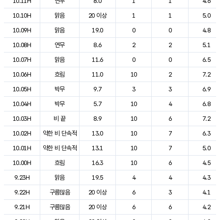
10.11H
연무
8.0
1
1
4.6
10.10H
맑음
20 이상
1
1
5.0
10.09H
맑음
19.0
0
0
4.8
10.08H
연무
8.6
2
2
5.1
10.07H
맑음
11.6
0
0
6.5
10.06H
흐림
11.0
10
2
7.2
10.05H
박무
9.7
3
3
6.9
10.04H
박무
5.7
10
4
6.8
10.03H
비 끝
8.9
10
6
7.2
10.02H
약한 비 단속적
13.0
10
7
6.3
10.01H
약한 비 단속적
13.1
10
7
5.0
10.00H
흐림
16.3
10
6
4.5
9.23H
맑음
19.5
4
4
4.3
9.22H
구름많음
20 이상
6
3
4.1
9.21H
구름많음
20 이상
6
6
4.2