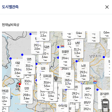
close
도시별관측
장남
판문점
28.0
℃
1.6
m/s
화현
28.9
동두천
℃
남면
-
현재날씨
육상
mm
파주
2.7
홈
m/s
포천
29.1
-
28.5
℃
mm
℃
28.3
℃
27.1
0.6
0.4
m/s
℃
m/s
-
양주
-
m/s
가
℃
-
2.3
-
mm
m/s
mm
-
mm
-
m/s
-
탄현
mm
30.1
-
2
℃
mm
남방
2.2
m/s
1
29.1
℃
-
파주금촌
mm
2.0
m/s
31.2
℃
-
장흥면
mm
1.3
m/s
30.1
℃
-
mm
3.4
m/s
29.4
℃
양촌
-
mm
창
-
m/s
은평
대곶
-
mm
30.1
노원
℃
-
김포
29.4
3.3
℃
29.6
m/s
℃
-
m/
-
1.1
29.3
m/s
mm
2.6
℃
m/s
서울
-
경서동
30.8
m
-
2.6
℃
mm
-
김포(공)
m/s
mm
1.3
-
m/s
mm
28.5
℃
30.0
-
℃
mm
30.6
℃
3.7
m/s
3.0
부천
m/s
5.5
구로
m/s
-
서초
mm
-
광명
mm
인천
송파*
-
mm
인천(공)
30.8
℃
31.3
℃
29.2
과천
경기광주
℃
30.1
1.1
29.8
29.7
m/s
℃
℃
℃
3.9
m/s
2.5
m/s
30.1
-
2.9
℃
mm
3.4
m/s
2.2
m/s
-
m/s
mm
-
29.4
27.1
mm
5.2
-
℃
℃
m/s
-
-
mm
무의도
mm
mm
분당구
2.1
-
1.9
m/s
m/s
mm
수리산길
-
-
mm
mm
9.2
의왕
29.2
℃
℃
3.0
m/s