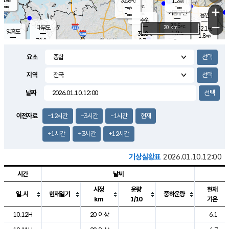
32.8
1.2
m/s
℃
-
-
-
mm
-
℃
mm
+
m/s
기흥구갈
-
-
m/s
mm
용인
-
수원
mm
−
32.5
℃
대부도
20 km
32.1
℃
영흥도
1.9
31.8
m/s
℃
1.8
m/s
-
mm
2.7
32.0
m/s
-
℃
mm
30.7
℃
-
오산
2.3
mm
m/s
2.2
m/s
-
mm
요소
-
mm
향남
31.5
℃
1.6
m/s
31.7
-
지역
℃
운평
mm
송탄
1.1
℃
m/s
-
s
mm
31.0
보
℃
날짜
32.6
℃
2.7
m/s
산
1.2
m/s
-
29.
mm
-
mm
0.9
℃
이전자료
-12시간
-3시간
-1시간
현재
-
m
/s
+1시간
+3시간
+12시간
기상실황표
2026.01.10.12:00
시간
날씨
시정
운량
현재
일.시
현재일기
중하운량
km
1/10
기온
도시별 기상실황표로 지점, 날씨, 기온, 강수, 바람, 기압등을 안내한 표입
10.12H
20 이상
6.1