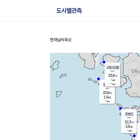
도시별관측
현재날씨
육상
홈
교동도(음)
33.8
℃
-
m/s
-
mm
볼음도
대연평
33.8
℃
1.0
m/s
32.6
℃
-
mm
1.9
m/s
-
mm
장봉도
32.3
℃
2.5
m/s
-
mm