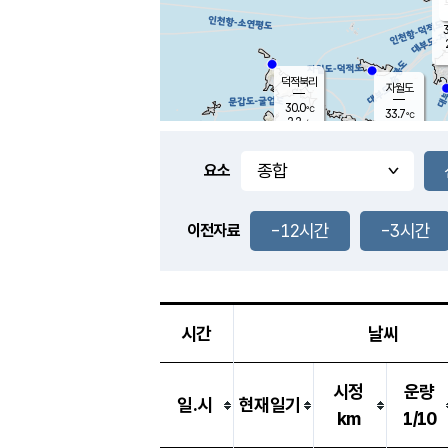
3
덕적북리
자월도
30.0
℃
33.7
℃
2.2
m/s
1.4
m/s
-
mm
-
mm
요소
풍도
32.1
덕적지도
0.6
m/
-
-12시간
-3시간
mm
이전자료
30.6
℃
대
0.7
m/s
-
mm
30.2
0.6
m
-
mm
시간
날씨
시정
운량
일.시
현재일기
km
1/10