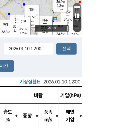
36.4
℃
강림
1.2
m/s
원주
-
흥천
mm
34.3
℃
문막
1.2
m/s
35.5
℃
35.6
-
℃
mm
+
2
설봉
m/s
34.7
℃
여주
-
m/s
이천
-
mm
1.0
m/s
-
마장
mm
신림
35.3
부론
-
귀래
−
℃
mm
35.3
20 km
℃
35.1
℃
2.1
m/s
0.7
36.8
m/s
℃
34.8
1.2
m/s
℃
-
34.6
33.6
mm
℃
-
℃
mm
1.4
m/s
-
1.8
mm
m/s
1.1
1.7
m/s
m/s
-
mm
-
백운
mm
-
-
mm
mm
백암
장호원
34.5
℃
1.4
m/s
34.7
℃
34.2
엄정
℃
-
mm
2.6
m/s
1.6
m/s
노은
-
mm
-
35.2
mm
℃
개
2시간
2.3
m/s
34.9
℃
-
mm
9
1.2
℃
m/s
-
m/s
mm
m
기상실황표
2026.01.10.12:00
바람
기압(hPa)
습도
풍속
해면
풍향
%
m/s
기압