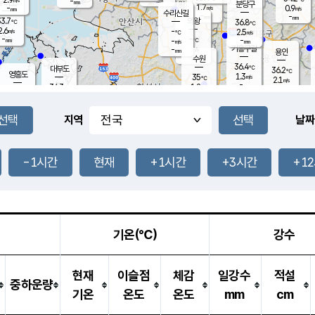
-
-
mm
무의도
mm
mm
분당구
1.7
-
0.9
m/s
m/s
mm
수리산길
-
-
mm
mm
3.7
의왕
36.8
℃
℃
2.6
-
m/s
2.5
m/s
℃
-
-
-
mm
-
℃
mm
m/s
기흥구갈
-
-
m/s
mm
용인
-
수원
mm
36.4
℃
대부도
36.2
℃
영흥도
1.3
35
m/s
℃
2.1
m/s
-
mm
1.2
34.3
m/s
-
℃
mm
32.9
℃
-
오산
2.4
mm
m/s
1.7
m/s
-
mm
-
mm
향남
35.4
℃
지역
날짜
1.5
m/s
34.7
-
℃
운평
mm
송탄
1.4
℃
m/s
-
s
mm
34.6
보
℃
37.0
-1시간
현재
+1시간
+3시간
+1
℃
2.0
m/s
산
1.0
m/s
-
32.
mm
-
mm
1.0
℃
-
m
/s
기온(℃)
강수
현재
이슬점
체감
일강수
적설
중하운량
기온
온도
온도
mm
cm