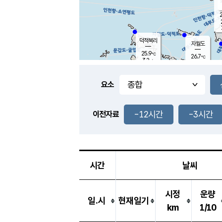
2
덕적북리
자월도
25.9
℃
26.7
℃
3.2
m/s
1.6
m/s
-
mm
3.5
mm
요소
풍도
26.6
덕적지도
3.6
m/
0.5
-12시간
-3시간
m
이전자료
25.7
℃
대
3.6
m/s
-
mm
26.7
7.9
m
-
mm
시간
날씨
시정
운량
일.시
현재일기
km
1/10