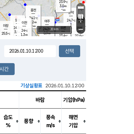
23.9
℃
강림
3.0
m/s
원주
-
흥천
mm
21.1
℃
문막
0.1
m/s
24.9
℃
24.1
-
℃
mm
+
3.1
설봉
m/s
24.7
℃
여주
1.2
m/s
이천
-
mm
3.8
m/s
-
마장
mm
신림
24.8
부론
-
귀래
−
℃
mm
24.2
20 km
℃
24
℃
3.5
m/s
0.9
25.5
m/s
℃
23.0
1.3
m/s
℃
-
23.4
22.6
mm
℃
-
℃
mm
3.0
m/s
-
1.6
mm
m/s
2.8
1.0
m/s
m/s
-
mm
-
백운
mm
7.5
-
mm
mm
백암
장호원
23.9
℃
1.0
m/s
22.8
℃
24.0
엄정
℃
0.5
mm
1.8
m/s
2.3
m/s
노은
9.0
mm
1.5
25.4
mm
℃
개
2시간
3.6
m/s
24.5
℃
15.5
mm
5
3.1
℃
m/s
13.5
m/s
mm
mm
기상실황표
2026.01.10.12:00
바람
기압(hPa)
습도
풍속
해면
풍향
%
m/s
기압