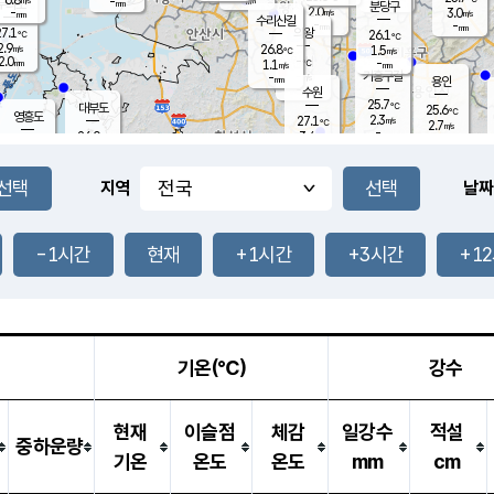
-
-
mm
무의도
mm
mm
분당구
2.0
-
3.0
m/s
m/s
mm
수리산길
-
-
mm
mm
7.1
의왕
26.1
℃
℃
2.9
26.8
m/s
1.5
m/s
℃
2.0
-
-
mm
1.1
℃
mm
m/s
기흥구갈
-
-
m/s
mm
용인
-
수원
mm
25.7
℃
대부도
25.6
℃
영흥도
2.3
27.1
m/s
℃
2.7
m/s
-
mm
3.4
26.0
m/s
-
℃
mm
27.6
℃
-
오산
4.5
mm
m/s
7.6
m/s
14.5
mm
11.5
mm
향남
25.9
℃
지역
날짜
2.4
m/s
-
-
℃
운평
mm
송탄
-
℃
m/s
-
s
mm
25.2
보
℃
25.7
-1시간
현재
+1시간
+3시간
+1
m
℃
2.1
m/s
산
0.7
m/s
27.0
22.
mm
-
mm
0.6
℃
1.0
/s
기온(℃)
강수
현재
이슬점
체감
일강수
적설
중하운량
기온
온도
온도
mm
cm