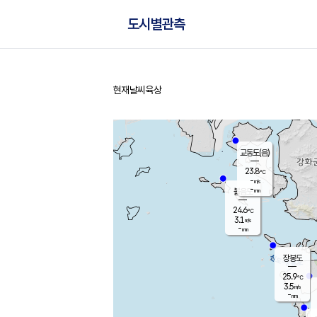
도시별관측
현재날씨
육상
홈
교동도(음)
23.8
℃
-
m/s
-
mm
볼음도
대연평
24.6
℃
3.1
m/s
26.4
℃
-
mm
2.3
m/s
-
mm
장봉도
25.9
℃
3.5
m/s
-
mm