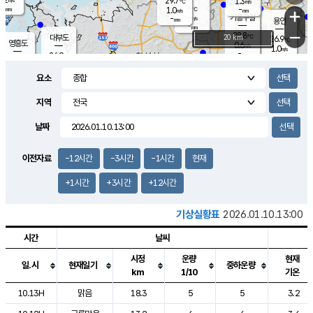
29.7
1.3
m/s
℃
-
-
-
mm
1.0
℃
mm
+
m/s
기흥구갈
-
-
m/s
mm
용인
-
mm
−
28.8
℃
대부도
20 km
26.9
℃
영흥도
0.6
m/s
1.0
m/s
-
mm
26.9
-
℃
mm
29.0
℃
오산
0.9
m/s
2.3
m/s
-
mm
요소
-
mm
향남
27.8
℃
0.5
m/s
-
-
지역
℃
운평
mm
송탄
-
℃
m/s
-
s
mm
27.4
보
℃
날짜
30.3
℃
1.5
m/s
산
0.4
m/s
-
25.
mm
-
mm
0.1
℃
이전자료
-12시간
-3시간
-1시간
현재
-
m
/s
+1시간
+3시간
+12시간
기상실황표
2026.01.10.13:00
시간
날씨
시정
운량
현재
일.시
현재일기
중하운량
km
1/10
기온
도시별 기상실황표로 지점, 날씨, 기온, 강수, 바람, 기압등을 안내한 표입
10.13H
맑음
18.3
5
5
3.2