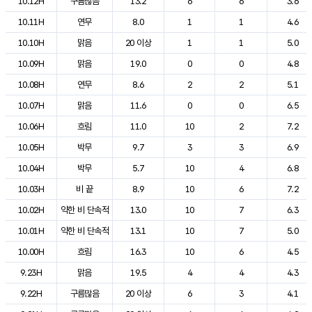
10.12H
구름많음
13.2
6
6
3.6
10.11H
연무
8.0
1
1
4.6
10.10H
맑음
20 이상
1
1
5.0
10.09H
맑음
19.0
0
0
4.8
10.08H
연무
8.6
2
2
5.1
10.07H
맑음
11.6
0
0
6.5
10.06H
흐림
11.0
10
2
7.2
10.05H
박무
9.7
3
3
6.9
10.04H
박무
5.7
10
4
6.8
10.03H
비 끝
8.9
10
6
7.2
10.02H
약한 비 단속적
13.0
10
7
6.3
10.01H
약한 비 단속적
13.1
10
7
5.0
10.00H
흐림
16.3
10
6
4.5
9.23H
맑음
19.5
4
4
4.3
9.22H
구름많음
20 이상
6
3
4.1