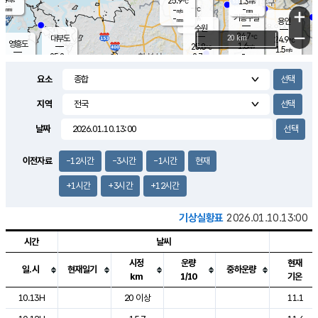
25.9
1.3
m/s
℃
-
-
-
mm
-
℃
mm
+
m/s
기흥구갈
-
-
m/s
mm
용인
-
수원
mm
−
24.7
℃
대부도
20 km
24.9
℃
영흥도
1.6
25.8
m/s
℃
1.5
m/s
-
mm
2.7
25.2
m/s
-
℃
mm
26.9
℃
-
오산
3.5
mm
m/s
6.2
m/s
-
mm
요소
-
mm
향남
25.1
℃
2.7
m/s
-
-
지역
℃
운평
mm
송탄
-
℃
m/s
-
s
mm
24.6
보
℃
날짜
25.3
℃
2.2
m/s
산
0.3
m/s
-
21.
mm
-
mm
0.9
℃
이전자료
-12시간
-3시간
-1시간
현재
-
m
/s
+1시간
+3시간
+12시간
기상실황표
2026.01.10.13:00
시간
날씨
시정
운량
현재
일.시
현재일기
중하운량
km
1/10
기온
도시별 기상실황표로 지점, 날씨, 기온, 강수, 바람, 기압등을 안내한 표입
10.13H
20 이상
11.1