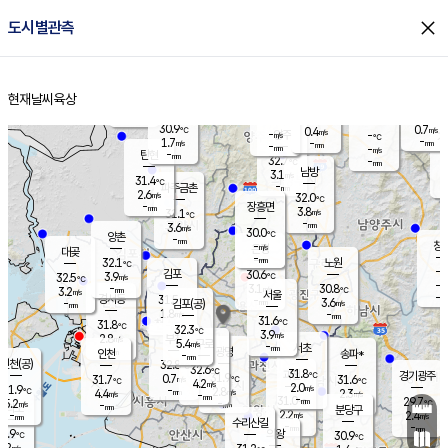
close
도시별관측
장남
판문점
30.6
℃
2.7
m/s
화현
31.4
동두천
℃
남면
-
현재날씨
육상
mm
파주
2.7
홈
m/s
포천
31.5
-
30.9
℃
mm
℃
30.1
℃
30.9
0.7
0.4
m/s
℃
m/s
-
양주
-
m/s
가
℃
-
1.7
-
mm
m/s
mm
-
mm
-
m/s
-
탄현
mm
32.7
-
3
℃
mm
남방
3.1
m/s
1
31.4
℃
-
파주금촌
mm
2.6
m/s
32.0
℃
-
장흥면
mm
3.8
m/s
31.1
℃
-
mm
3.6
m/s
30.0
℃
양촌
-
mm
창
-
m/s
은평
대곶
-
mm
32.1
노원
℃
-
김포
30.6
3.9
℃
32.5
m/s
℃
-
m/
-
3.1
30.8
m/s
mm
3.2
℃
m/s
서울
-
경서동
31.5
m
-
3.6
℃
mm
-
김포(공)
m/s
mm
1.8
-
m/s
mm
31.6
℃
31.8
-
℃
mm
32.3
℃
3.9
m/s
2.8
부천
m/s
5.4
구로
m/s
-
서초
mm
-
광명
mm
인천
송파*
-
mm
인천(공)
32.8
℃
32.6
℃
31.8
과천
경기광주
℃
31.9
0.7
31.7
31.6
m/s
℃
℃
℃
4.2
m/s
2.0
m/s
31.9
-
2.8
℃
mm
4.4
m/s
2.3
m/s
-
m/s
mm
-
31.0
29.7
mm
5.2
-
℃
℃
m/s
-
-
mm
무의도
mm
mm
분당구
2.2
-
2.4
m/s
m/s
mm
수리산길
-
-
mm
mm
0.9
의왕
30.9
℃
℃
2.2
m/s