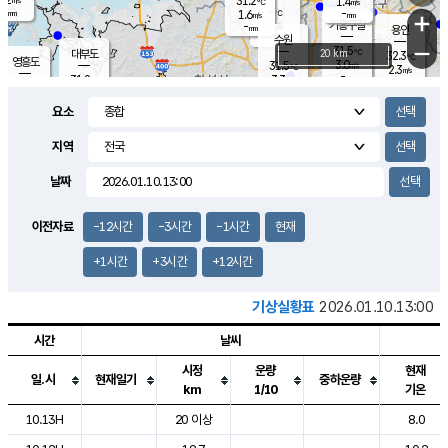
31.2
1.4
m/s
℃
-
-
-
mm
1.6
℃
mm
+
m/s
기흥구갈
-
-
m/s
mm
용인
-
수원
mm
−
31.5
℃
대부도
20 km
32.3
℃
영흥도
3.0
31.5
m/s
℃
2.3
m/s
-
mm
3.3
31.8
m/s
-
℃
mm
30.8
℃
-
오산
3.7
mm
m/s
4.8
m/s
-
mm
요소
-
mm
향남
31.5
℃
2.2
m/s
-
-
지역
℃
운평
mm
송탄
-
℃
m/s
-
s
mm
31.1
보
℃
날짜
32.4
℃
3.2
m/s
산
1.9
m/s
-
30.
mm
-
mm
1.3
℃
이전자료
-12시간
-3시간
-1시간
현재
-
m
/s
+1시간
+3시간
+12시간
기상실황표
2026.01.10.13:00
시간
날씨
시정
운량
현재
일.시
현재일기
중하운량
km
1/10
기온
도시별 기상실황표로 지점, 날씨, 기온, 강수, 바람, 기압등을 안내한 표입
10.13H
20 이상
8.0