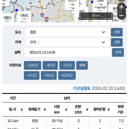
32.1
3.6
m/s
℃
-
-
-
mm
-
℃
mm
+
m/s
기흥구갈
-
-
m/s
mm
용인
-
수원
mm
−
30.1
℃
대부도
20 km
28.1
℃
영흥도
3.0
29.3
m/s
℃
3.0
m/s
-
mm
6.1
23.8
m/s
-
℃
mm
25.8
℃
-
오산
5.7
mm
m/s
11.4
m/s
8.0
mm
요소
-
mm
향남
27.1
℃
2.0
m/s
27.0
-
지역
℃
운평
mm
송탄
-
℃
m/s
-
s
mm
23.4
보
℃
날짜
25.9
℃
3.9
m/s
산
0.3
m/s
26.5
23.
mm
-
mm
0.6
℃
이전자료
-12시간
-3시간
-1시간
현재
1.0
/s
+1시간
+3시간
+12시간
기상실황표
2026.01.10.14:00
시간
날씨
시정
운량
현재
일.시
현재일기
중하운량
km
1/10
기온
도시별 기상실황표로 지점, 날씨, 기온, 강수, 바람, 기압등을 안내한 표입
10.14H
맑음
20 이상
2
2
7.2