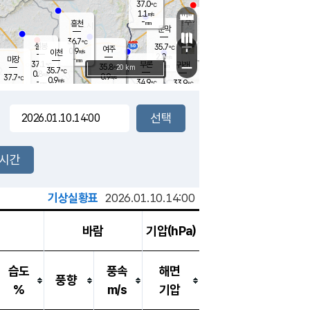
37.0
℃
강림
1.1
m/s
원주
-
흥천
mm
35.3
℃
문막
1.4
m/s
35.2
℃
36.7
-
℃
mm
+
1.6
설봉
m/s
35.7
℃
여주
0.9
m/s
이천
-
mm
2.0
m/s
-
마장
mm
신림
37.1
부론
-
귀래
−
℃
mm
35.8
20 km
℃
35.7
℃
0.8
m/s
0.9
37.7
m/s
℃
35.4
0.9
m/s
℃
-
34.9
33.9
mm
℃
-
℃
mm
1.0
m/s
-
0.9
mm
m/s
0.5
2.7
m/s
m/s
-
mm
-
백운
mm
-
-
mm
mm
백암
장호원
35.2
℃
1.7
m/s
35.2
℃
35.8
엄정
℃
-
mm
0.6
m/s
1.3
m/s
노은
-
mm
-
36.9
mm
℃
개
2시간
0.5
m/s
35.4
℃
-
mm
1
1.6
℃
m/s
-
m/s
mm
m
기상실황표
2026.01.10.14:00
바람
기압(hPa)
습도
풍속
해면
풍향
%
m/s
기압