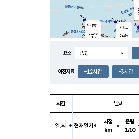
3
덕적북리
자월도
29.5
℃
32.8
℃
1.5
m/s
1.3
m/s
-
mm
-
mm
요소
풍도
29.3
덕적지도
3.2
m/
-
-12시간
-3시간
mm
이전자료
30.0
℃
대
2.6
m/s
-
mm
29.3
2.7
m
-
mm
시간
날씨
시정
운량
일.시
현재일기
km
1/10