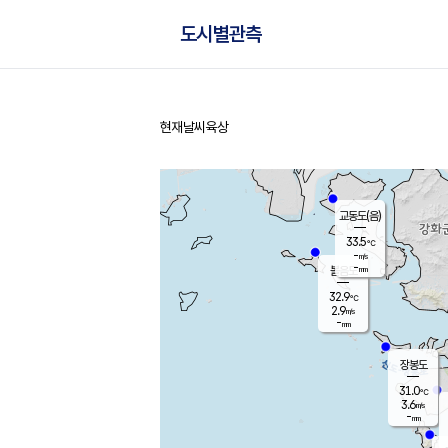
도시별관측
현재날씨
육상
홈
교동도(음)
33.5
℃
-
m/s
-
mm
볼음도
대연평
32.9
℃
2.9
m/s
33.5
℃
-
mm
2.2
m/s
-
mm
장봉도
31.0
℃
3.6
m/s
-
mm