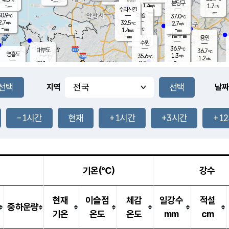
-
-
mm
무의도
mm
mm
분당구
1.4
-
1.7
m/s
m/s
mm
수리산길
-
-
mm
mm
0.9
의왕
37.0
℃
℃
2.7
32.5
m/s
2.7
m/s
℃
-
-
-
mm
1.4
℃
mm
m/s
기흥구갈
-
-
m/s
mm
용인
-
수원
mm
36.9
℃
대부도
36.7
℃
영흥도
1.3
35.6
m/s
℃
1.2
m/s
-
mm
0.3
32.1
m/s
-
℃
mm
32.9
℃
-
오산
3.0
mm
m/s
4.2
m/s
-
mm
-
mm
향남
34.3
℃
지역
날짜
0.5
m/s
36.2
-
℃
운평
mm
송탄
1.0
℃
m/s
-
s
mm
35.5
보
℃
36.6
-1시간
현재
+1시간
+3시간
+1
℃
1.3
m/s
산
1.6
m/s
-
34.
mm
-
mm
1.0
℃
-
m
/s
기온(℃)
강수
현재
이슬점
체감
일강수
적설
중하운량
기온
온도
온도
mm
cm