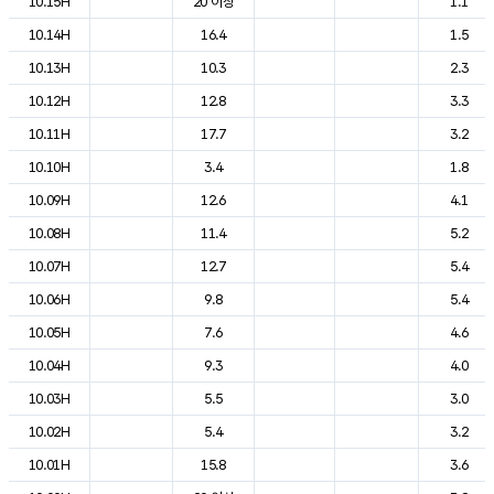
10.15H
20 이상
1.1
10.14H
16.4
1.5
10.13H
10.3
2.3
10.12H
12.8
3.3
10.11H
17.7
3.2
10.10H
3.4
1.8
10.09H
12.6
4.1
10.08H
11.4
5.2
10.07H
12.7
5.4
10.06H
9.8
5.4
10.05H
7.6
4.6
10.04H
9.3
4.0
10.03H
5.5
3.0
10.02H
5.4
3.2
10.01H
15.8
3.6