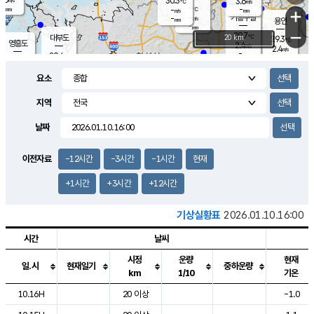
30.3
3.6
m/s
℃
-
-
-
mm
-
℃
mm
+
m/s
기흥구갈
-
-
m/s
mm
용인
-
mm
−
29.7
℃
대부도
20 km
29.3
℃
영흥도
2.4
m/s
2.4
m/s
-
mm
29.4
-
℃
mm
29.3
℃
오산
4.7
m/s
3.0
m/s
-
mm
요소
-
mm
향남
29.7
℃
1.9
m/s
28.8
-
지역
℃
운평
mm
송탄
-
℃
m/s
-
s
mm
28.6
보
℃
날짜
29.5
℃
4.0
m/s
산
2.9
m/s
-
28.
mm
-
mm
0.7
℃
이전자료
-12시간
-3시간
-1시간
현재
-
m
/s
+1시간
+3시간
+12시간
기상실황표
2026.01.10.16:00
시간
날씨
시정
운량
현재
일.시
현재일기
중하운량
km
1/10
기온
도시별 기상실황표로 지점, 날씨, 기온, 강수, 바람, 기압등을 안내한 표입
10.16H
20 이상
-1.0