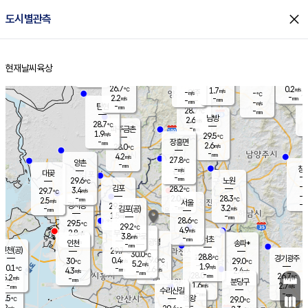
close
도시별관측
장남
판문점
27.3
℃
2.4
m/s
화현
27.0
동두천
℃
남면
-
현재날씨
육상
mm
파주
2.8
홈
m/s
포천
26.5
-
28.1
℃
mm
℃
28.3
℃
26.7
0.2
1.7
m/s
℃
m/s
-
양주
-
m/s
가
℃
-
2.2
-
mm
m/s
mm
-
mm
-
m/s
-
탄현
mm
28.7
-
2
℃
mm
남방
2.6
m/s
1
28.7
℃
-
파주금촌
mm
1.9
m/s
29.5
℃
-
장흥면
mm
2.6
m/s
28.0
℃
-
mm
4.2
m/s
27.8
℃
양촌
-
mm
창
-
m/s
은평
대곶
-
mm
29.6
노원
℃
-
김포
28.2
3.4
℃
29.7
m/s
℃
-
m/
-
2.0
28.3
m/s
mm
2.5
℃
m/s
서울
-
경서동
29.3
m
-
3.2
℃
mm
-
김포(공)
m/s
mm
1.5
-
m/s
mm
28.6
℃
29.5
-
℃
mm
29.2
℃
4.9
m/s
2.8
부천
m/s
3.8
구로
m/s
-
서초
mm
-
광명
mm
인천
송파*
-
mm
인천(공)
29.7
℃
30.0
℃
28.8
과천
경기광주
℃
29.6
0.4
30
29.0
m/s
℃
℃
℃
5.2
m/s
1.9
m/s
30.1
-
2.6
℃
mm
4.3
m/s
2.4
m/s
-
m/s
mm
-
28.0
26.7
mm
5.2
-
℃
℃
m/s
-
-
mm
무의도
mm
mm
분당구
1.6
-
2.7
m/s
m/s
mm
수리산길
-
-
mm
mm
8.5
의왕
29.0
℃
℃
3.2
m/s