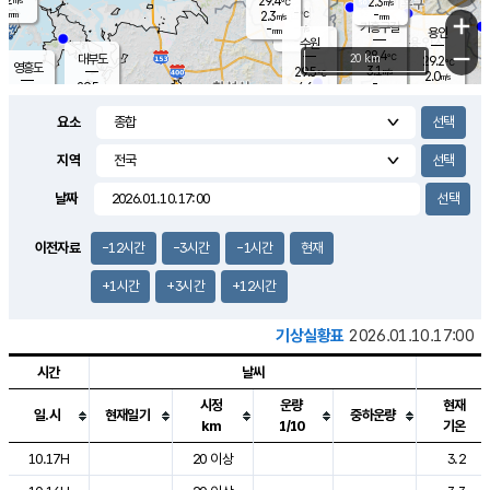
29.4
2.3
m/s
℃
-
-
-
mm
2.3
℃
mm
+
m/s
기흥구갈
-
-
m/s
mm
용인
-
수원
mm
−
28.4
℃
대부도
20 km
29.2
℃
영흥도
3.1
29.5
m/s
℃
2.0
m/s
-
mm
4.6
29.5
m/s
-
℃
mm
30.3
℃
-
오산
4.2
mm
m/s
6.7
m/s
-
mm
요소
-
mm
향남
28.4
℃
2.3
m/s
30.1
-
지역
℃
운평
mm
송탄
-
℃
m/s
-
s
mm
29.2
보
℃
날짜
29.5
℃
3.8
m/s
산
0.8
m/s
-
-
mm
-
mm
-
m
℃
이전자료
-12시간
-3시간
-1시간
현재
-
m
/s
+1시간
+3시간
+12시간
기상실황표
2026.01.10.17:00
시간
날씨
시정
운량
현재
일.시
현재일기
중하운량
km
1/10
기온
도시별 기상실황표로 지점, 날씨, 기온, 강수, 바람, 기압등을 안내한 표입
10.17H
20 이상
3.2