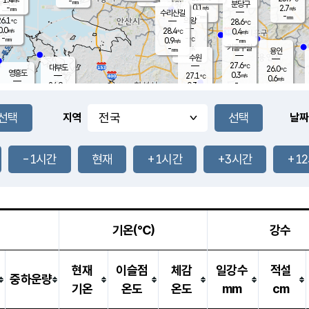
-
-
mm
무의도
mm
mm
분당구
0.1
-
2.7
m/s
m/s
mm
수리산길
-
-
mm
mm
6.1
의왕
28.6
℃
℃
0.0
28.4
m/s
0.4
m/s
℃
-
-
-
mm
0.9
℃
mm
m/s
기흥구갈
-
-
m/s
mm
용인
-
수원
mm
27.6
℃
대부도
26.0
℃
영흥도
0.3
27.1
m/s
℃
0.6
m/s
-
mm
0.3
24.9
m/s
-
℃
mm
27.4
℃
-
오산
0.4
mm
m/s
0.8
m/s
-
mm
-
mm
향남
24.7
℃
지역
날짜
0.0
m/s
-
-
℃
운평
mm
송탄
-
℃
m/s
-
s
mm
26.2
보
℃
28.0
-1시간
현재
+1시간
+3시간
+1
℃
0.1
m/s
산
0.0
m/s
-
-
mm
-
mm
-
m
℃
-
m
/s
기온(℃)
강수
현재
이슬점
체감
일강수
적설
중하운량
기온
온도
온도
mm
cm