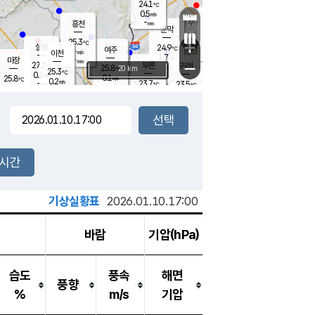
24.1
℃
강림
0.5
m/s
원주
-
흥천
mm
22.3
℃
문막
0.2
m/s
26.4
℃
25.3
-
℃
mm
+
0.6
설봉
m/s
24.9
℃
여주
-
m/s
이천
-
mm
1.7
m/s
-
마장
mm
신림
27.2
부론
-
귀래
−
℃
mm
25.8
20 km
℃
25.3
℃
0.2
m/s
0.1
25.8
m/s
℃
22.2
0.2
m/s
℃
-
23.7
23.5
mm
℃
-
℃
mm
0.7
m/s
-
0.0
mm
m/s
0.0
0.2
m/s
m/s
-
mm
-
백운
mm
-
-
mm
mm
백암
장호원
22.6
℃
0.0
m/s
23.0
℃
24.6
엄정
℃
-
mm
0.0
m/s
0.9
m/s
노은
-
mm
-
23.9
mm
℃
개
2시간
0.4
m/s
23.6
℃
-
mm
0.0
℃
m/s
-
/s
mm
m
기상실황표
2026.01.10.17:00
바람
기압(hPa)
습도
풍속
해면
풍향
%
m/s
기압