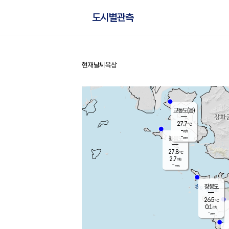
도시별관측
현재날씨
육상
홈
교동도(음)
27.7
℃
-
m/s
-
mm
볼음도
대연평
27.8
℃
2.7
m/s
27.2
℃
-
mm
0.4
m/s
-
mm
장봉도
26.5
℃
0.1
m/s
-
mm