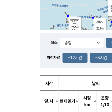
2
덕적북리
자월도
26.6
℃
25.9
℃
2.0
m/s
0.0
m/s
-
mm
-
mm
요소
풍도
27.2
덕적지도
0.6
m/
-
-12시간
-3시간
mm
이전자료
25.9
℃
대
1.4
m/s
-
mm
27.6
0.0
m
-
mm
시간
날씨
시정
운량
일.시
현재일기
km
1/10