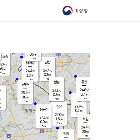
기상청
신남
22.7
℃
0.7
m/s
가평북면
-
mm
24.0
℃
0.5
m/s
평조종
-
mm
화촌
남산
남이섬
5.2
℃
.5
m/s
24.5
24.4
℃
24.4
℃
℃
-
mm
1.1
0.3
m/s
1.0
m/s
m/s
-
-
mm
-
mm
mm
홍천
팔봉
신천*
24.8
23.1
현
℃
℃
25.4
℃
0.7
0.3
m/s
m/s
0.0
m/s
-
시동
-
mm
mm
℃
-
mm
s
22.9
청운
℃
m
용문산
0.2
m/s
-
25.0
mm
℃
24.1
℃
1.5
서원
횡성
m/s
0.0
m/s
-
안흥
mm
-
mm
24.4
25.5
℃
℃
23.0
0.8
1.2
℃
m/s
m/s
양동
-
-
0.8
m/s
mm
mm
-
mm