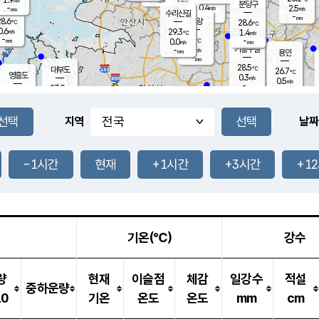
-
mm
무의도
mm
분당구
0.4
-
2.5
m/s
m/s
mm
수리산길
-
-
mm
mm
8.6
의왕
28.6
℃
℃
0.6
29.3
m/s
1.4
m/s
℃
-
-
-
mm
0.0
℃
mm
m/s
기흥구갈
-
-
m/s
mm
용인
-
mm
28.5
℃
대부도
26.7
℃
영흥도
0.3
m/s
0.5
m/s
-
mm
27.0
-
℃
mm
28.9
℃
오산
0.1
m/s
1.7
m/s
-
mm
-
mm
향남
26.6
℃
지역
날짜
0.6
m/s
29.1
-
℃
운평
mm
송탄
0.7
℃
m/s
-
s
mm
27.7
보
℃
28.1
-1시간
현재
+1시간
+3시간
+1
℃
1.8
m/s
산
0.8
m/s
-
23.
mm
-
mm
0.2
℃
-
m
/s
기온(℃)
강수
량
현재
이슬점
체감
일강수
적설
중하운량
10
기온
온도
온도
mm
cm