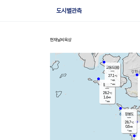
도시별관측
현재날씨
육상
홈
교동도(음)
27.1
℃
-
m/s
-
mm
볼음도
대연평
28.2
℃
1.6
m/s
29.0
℃
-
mm
0.8
m/s
-
mm
장봉도
28.7
℃
0.5
m/s
-
mm