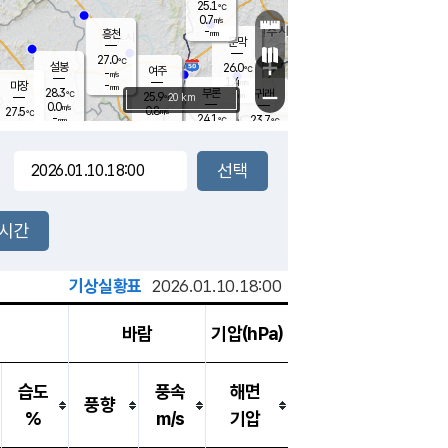
25.1
℃
강림
0.7
m/s
-
흥천
mm
23.3
℃
문막
0.1
m/s
27.0
-
℃
mm
+
설봉
26.0
℃
여주
-
m/s
1.4
m/s
-
마장
mm
신림
28.3
부론
-
귀래
−
℃
mm
25.9
20 km
℃
0.0
m/s
0.8
27.5
m/s
℃
22.6
℃
-
24.1
23.7
mm
℃
-
℃
mm
0.3
m/s
0.4
m/s
0.0
0.9
m/s
m/s
-
mm
-
백운
mm
-
-
mm
mm
백암
장호원
23.4
℃
0.3
m/s
23.6
℃
26.8
엄정
℃
-
mm
0.0
m/s
0.6
m/s
노은
-
mm
-
25.3
mm
℃
개
2시간
0.0
m/s
25.0
℃
-
mm
7
0.0
℃
m/s
-
m/s
mm
m
기상실황표
2026.01.10.18:00
바람
기압(hPa)
습도
풍속
해면
풍향
%
m/s
기압