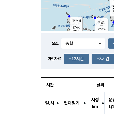
2
덕적북리
자월도
27.6
℃
26.5
℃
2.0
m/s
0.4
m/s
-
mm
-
mm
요소
풍도
27.4
덕적지도
1.3
m/
-
-12시간
-3시간
mm
이전자료
26.3
℃
대
0.7
m/s
-
mm
26.8
0.0
m
-
mm
시간
날씨
시정
운
일.시
현재일기
km
1/