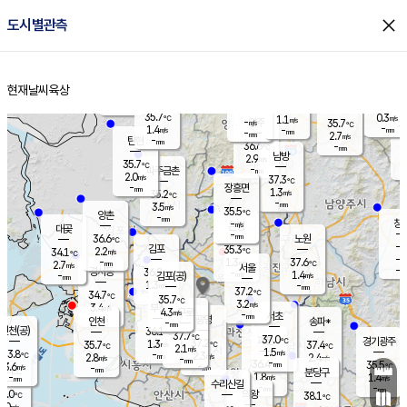
close
도시별관측
장남
판문점
36.3
℃
1.1
m/s
화현
35.8
동두천
℃
남면
-
현재날씨
육상
mm
파주
0.8
홈
m/s
포천
35.6
-
35.2
℃
mm
℃
35.6
℃
35.7
0.3
1.1
m/s
℃
m/s
-
양주
35.7
m/s
가
℃
-
1.4
-
mm
m/s
mm
-
mm
2.7
m/s
-
탄현
mm
36.6
-
3
℃
mm
남방
2.9
m/s
0
35.7
℃
-
파주금촌
mm
2.0
m/s
37.3
℃
-
장흥면
mm
1.3
m/s
35.2
℃
-
mm
3.5
m/s
35.5
℃
양촌
-
mm
창
-
m/s
은평
대곶
-
mm
36.6
노원
℃
-
김포
35.3
2.2
℃
34.1
m/s
℃
-
m/
-
1.3
37.6
m/s
mm
2.7
℃
m/s
서울
-
경서동
36.2
m
-
1.4
℃
mm
-
김포(공)
m/s
mm
1.3
-
m/s
mm
37.2
℃
34.7
-
℃
mm
35.7
℃
3.2
m/s
3.4
부천
m/s
4.3
구로
m/s
-
서초
mm
-
광명
mm
인천
송파*
-
mm
인천(공)
36.1
℃
37.7
℃
37.0
과천
경기광주
℃
37.2
1.3
35.7
37.4
m/s
℃
℃
℃
2.1
m/s
1.5
m/s
33.8
-
2.3
℃
mm
2.8
m/s
2.4
m/s
-
m/s
mm
-
36.4
35.5
mm
3.6
-
℃
℃
m/s
-
-
mm
무의도
mm
mm
분당구
1.8
-
1.4
m/s
m/s
mm
수리산길
-
-
mm
mm
3.0
의왕
38.1
℃
℃
2.0
m/s