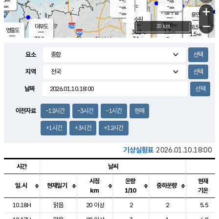
-
-
m/s
℃
-
-
-
mm
-
℃
mm
+
m/s
기흥구갈
-
-
m/s
mm
용인
-
수원
mm
−
37.8
℃
대부도
20 km
38.5
℃
영흥도
1.3
36.2
m/s
℃
1.5
m/s
-
mm
3.1
32.8
m/s
-
℃
mm
34.3
℃
-
오산
2.2
mm
m/s
2.9
m/s
-
mm
요소
-
mm
향남
36.4
℃
2.1
m/s
36.3
-
지역
℃
운평
mm
송탄
-
℃
m/s
-
s
mm
34.1
보
℃
날짜
37.8
℃
3.1
m/s
산
1.0
m/s
-
34.
mm
-
mm
0.7
℃
이전자료
-12시간
-3시간
-1시간
현재
-
m
/s
+1시간
+3시간
+12시간
기상실황표
2026.01.10.18:00
시간
날씨
시정
운량
현재
일.시
현재일기
중하운량
km
1/10
기온
도시별 기상실황표로 지점, 날씨, 기온, 강수, 바람, 기압등을 안내한 표입
10.18H
맑음
20 이상
2
2
5.5