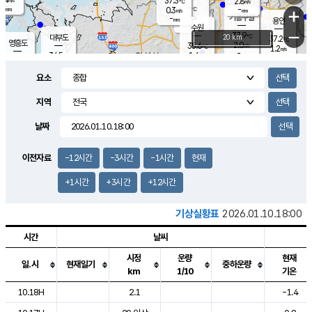
37.3
2.8
m/s
℃
-
-
-
mm
0.3
℃
mm
+
m/s
기흥구갈
-
-
m/s
mm
용인
-
수원
mm
−
37.9
℃
대부도
20 km
37.2
℃
영흥도
2.0
35.6
m/s
℃
1.2
m/s
-
mm
1.6
34.5
m/s
-
℃
mm
33.5
℃
-
오산
2.9
mm
m/s
3.2
m/s
-
mm
요소
-
mm
향남
36.0
℃
0.3
m/s
36.9
-
지역
℃
운평
mm
송탄
1.3
℃
m/s
-
s
mm
34.6
보
℃
날짜
37.2
℃
2.7
m/s
산
1.5
m/s
-
-
mm
-
mm
-
m
℃
이전자료
-12시간
-3시간
-1시간
현재
-
m
/s
+1시간
+3시간
+12시간
기상실황표
2026.01.10.18:00
시간
날씨
시정
운량
현재
일.시
현재일기
중하운량
km
1/10
기온
도시별 기상실황표로 지점, 날씨, 기온, 강수, 바람, 기압등을 안내한 표입
10.18H
2.1
-1.4