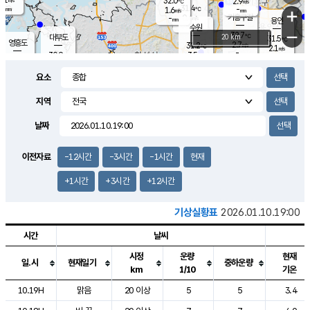
32.0
2.9
m/s
℃
-
31.4
-
mm
1.6
℃
mm
+
m/s
기흥구갈
0.4
-
m/s
mm
용인
-
수원
mm
−
32.7
℃
대부도
20 km
31.5
℃
영흥도
2.7
31.2
m/s
℃
2.1
m/s
-
mm
3.5
30.9
m/s
-
℃
mm
29.7
℃
-
오산
3.3
mm
m/s
1.9
m/s
-
mm
요소
-
mm
향남
30.2
℃
1.3
m/s
31.3
-
지역
℃
운평
mm
송탄
-
℃
m/s
-
s
mm
29.9
보
℃
날짜
31.1
℃
2.9
m/s
산
2.1
m/s
-
29.
mm
-
mm
0.5
℃
이전자료
-12시간
-3시간
-1시간
현재
-
m
/s
+1시간
+3시간
+12시간
기상실황표
2026.01.10.19:00
시간
날씨
시정
운량
현재
일.시
현재일기
중하운량
km
1/10
기온
도시별 기상실황표로 지점, 날씨, 기온, 강수, 바람, 기압등을 안내한 표입
10.19H
맑음
20 이상
5
5
3.4