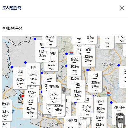
close
도시별관측
장남
판문점
30.8
℃
2.7
m/s
화현
31.3
동두천
℃
남면
-
현재날씨
육상
mm
파주
3.1
홈
m/s
포천
31.4
-
30.9
℃
mm
℃
30.5
℃
30.9
0.6
0.4
m/s
℃
m/s
-
양주
-
m/s
가
℃
-
1.7
-
mm
m/s
mm
-
mm
-
m/s
-
탄현
mm
33.3
-
3
℃
mm
남방
2.4
m/s
1
31.5
℃
-
파주금촌
mm
2.4
m/s
32.5
℃
-
장흥면
mm
2.9
m/s
31.4
℃
-
mm
4.3
m/s
30.2
℃
양촌
-
mm
창
-
m/s
은평
대곶
-
mm
32.2
노원
℃
-
김포
31.6
3.8
℃
32.2
m/s
℃
-
m/
-
1.3
30.5
m/s
mm
3.4
℃
m/s
서울
-
경서동
31.6
m
-
3.9
℃
mm
-
김포(공)
m/s
mm
2.1
-
m/s
mm
31.6
℃
32.0
-
℃
mm
32.6
℃
3.9
m/s
2.6
부천
m/s
5.0
구로
m/s
-
서초
mm
-
광명
mm
인천
송파*
-
mm
인천(공)
32.3
℃
32.3
℃
31.0
과천
경기광주
℃
32.1
0.7
31.7
30.9
m/s
℃
℃
℃
4.5
m/s
1.9
m/s
32.1
-
2.6
℃
mm
4.4
m/s
3.0
m/s
-
m/s
mm
-
31.3
29.6
mm
5.3
-
℃
℃
m/s
-
-
mm
무의도
mm
mm
분당구
2.3
-
2.6
m/s
m/s
mm
수리산길
-
-
mm
mm
0.4
의왕
32.1
℃
℃
2.8
m/s