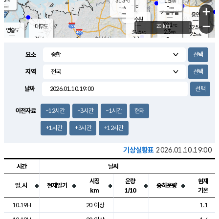
31.3
1.5
m/s
℃
-
-
-
mm
-
℃
mm
+
m/s
기흥구갈
-
-
m/s
mm
용인
-
수원
mm
−
32.1
℃
대부도
20 km
32.5
℃
영흥도
2.3
31.5
m/s
℃
2.5
m/s
-
mm
3.3
31.4
m/s
-
℃
mm
31.3
℃
-
오산
3.9
mm
m/s
4.9
m/s
-
mm
요소
-
mm
향남
31.2
℃
2.8
m/s
31.9
-
지역
℃
운평
mm
송탄
2.4
℃
m/s
-
s
mm
31.2
보
℃
날짜
32.8
℃
3.8
m/s
산
1.3
m/s
-
31.
mm
-
mm
1.2
℃
이전자료
-12시간
-3시간
-1시간
현재
-
m
/s
+1시간
+3시간
+12시간
기상실황표
2026.01.10.19:00
시간
날씨
시정
운량
현재
일.시
현재일기
중하운량
km
1/10
기온
도시별 기상실황표로 지점, 날씨, 기온, 강수, 바람, 기압등을 안내한 표입
10.19H
20 이상
1.1