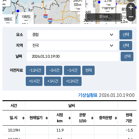
28.0
1.7
m/s
℃
-
-
-
mm
0.5
℃
mm
+
m/s
기흥구갈
-
-
m/s
mm
용인
-
수원
mm
−
27.3
℃
대부도
20 km
27.1
℃
영흥도
1.8
28.7
m/s
℃
2.3
m/s
-
mm
2.5
27.6
m/s
-
℃
mm
28.7
℃
-
오산
2.9
mm
m/s
6.7
m/s
-
mm
요소
-
mm
향남
27.4
℃
2.2
m/s
28.6
-
지역
℃
운평
mm
송탄
2.4
℃
m/s
-
s
mm
27.0
보
℃
날짜
27.9
℃
2.7
m/s
산
1.0
m/s
-
25.
mm
-
mm
1.3
℃
이전자료
-12시간
-3시간
-1시간
현재
-
m
/s
+1시간
+3시간
+12시간
기상실황표
2026.01.10.19:00
시간
날씨
시정
운량
현재
일.시
현재일기
중하운량
km
1/10
기온
도시별 기상실황표로 지점, 날씨, 기온, 강수, 바람, 기압등을 안내한 표입
10.19H
11.9
-1.5