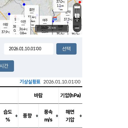
37.0
℃
강림
1.1
m/s
원주
-
흥천
mm
34.5
℃
문막
1.2
m/s
37
℃
37.4
-
℃
mm
+
2.2
설봉
m/s
37.3
℃
여주
0.4
m/s
이천
-
mm
1.7
m/s
-
마장
mm
신림
38.3
부론
-
귀래
−
℃
mm
36.0
20 km
℃
36.4
℃
0.7
m/s
0.6
37.9
m/s
℃
34.9
0.8
m/s
℃
-
35.6
35.0
mm
℃
-
℃
mm
1.4
m/s
-
2.0
mm
m/s
0.0
1.3
m/s
m/s
-
mm
-
백운
mm
-
-
mm
mm
백암
장호원
35.8
℃
0.5
m/s
35.6
℃
36.1
엄정
℃
-
mm
0.5
m/s
1.2
m/s
노은
-
mm
-
35.3
mm
℃
개
2시간
2.0
m/s
35.1
℃
-
mm
3
1.3
℃
m/s
-
m/s
mm
m
기상실황표
2026.01.10.01:00
바람
기압(hPa)
습도
풍속
해면
풍향
%
m/s
기압