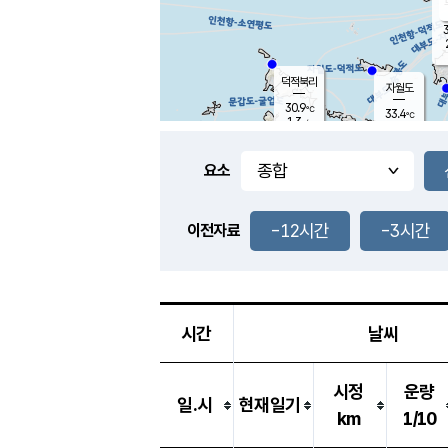
3
덕적북리
자월도
30.9
℃
33.4
℃
1.3
m/s
1.8
m/s
-
mm
-
mm
요소
풍도
29.8
덕적지도
3.6
m/
-
-12시간
-3시간
mm
이전자료
28.8
℃
대
4.4
m/s
-
mm
29.9
1.8
m
-
mm
시간
날씨
시정
운량
일.시
현재일기
km
1/10