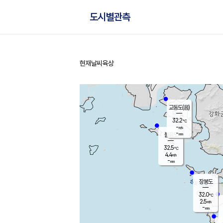
도시별관측
현재날씨
육상
홈
교동도(음)
32.2
℃
-
m/s
-
mm
볼음도
대연평
32.5
℃
4.4
m/s
33.0
℃
-
mm
2.2
m/s
-
mm
장봉도
32.0
℃
2.5
m/s
-
mm