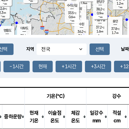
-
-
mm
무의도
mm
mm
분당구
1.8
-
1.2
m/s
m/s
mm
수리산길
-
-
mm
mm
2.6
의왕
38.2
℃
℃
2.3
33.5
m/s
0.9
m/s
℃
-
-
-
mm
0.6
℃
mm
m/s
기흥구갈
-
-
m/s
mm
용인
-
수원
mm
37.2
℃
대부도
37.8
℃
영흥도
1.6
36.2
m/s
℃
1.7
m/s
-
mm
3.1
32.4
m/s
-
℃
mm
33.7
℃
-
오산
2.1
mm
m/s
3.4
m/s
-
mm
-
mm
향남
36.1
℃
지역
날짜
2.0
m/s
36.0
-
℃
운평
mm
송탄
2.0
℃
m/s
-
s
mm
34.1
보
℃
37.8
-1시간
현재
+1시간
+3시간
+1
℃
3.0
m/s
산
1.2
m/s
-
34.
mm
-
mm
1.0
℃
-
m
/s
기온(℃)
강수
현재
이슬점
체감
일강수
적설
중하운량
기온
온도
온도
mm
cm