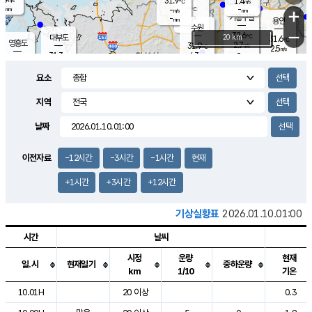
31.9
1.4
m/s
℃
-
-
-
mm
-
℃
mm
+
m/s
기흥구갈
-
-
m/s
mm
용인
-
수원
mm
−
32.6
℃
대부도
20 km
31.6
℃
영흥도
2.7
31.9
m/s
℃
2.5
m/s
-
mm
4.3
31.3
m/s
-
℃
mm
31.3
℃
-
오산
3.9
mm
m/s
5.1
m/s
-
mm
요소
-
mm
향남
31.1
℃
2.8
m/s
32.1
-
지역
℃
운평
mm
송탄
-
℃
m/s
-
s
mm
31.1
보
℃
날짜
31.9
℃
3.3
m/s
산
1.7
m/s
-
29.
mm
-
mm
1.4
℃
이전자료
-12시간
-3시간
-1시간
현재
-
m
/s
+1시간
+3시간
+12시간
기상실황표
2026.01.10.01:00
시간
날씨
시정
운량
현재
일.시
현재일기
중하운량
km
1/10
기온
도시별 기상실황표로 지점, 날씨, 기온, 강수, 바람, 기압등을 안내한 표입
10.01H
20 이상
0.3