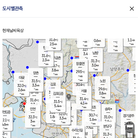
close
도시별관측
장남
판문점
30.1
℃
2.8
m/s
화현
30.7
동두천
℃
남면
-
현재날씨
육상
mm
파주
2.7
홈
m/s
포천
30.2
-
30.4
℃
mm
℃
30.3
℃
31.6
1.1
0.6
m/s
℃
m/s
-
양주
-
m/s
가
℃
-
2.5
-
mm
m/s
mm
-
mm
-
m/s
-
탄현
mm
32.0
-
2
℃
mm
남방
3.4
m/s
1
31.6
℃
-
파주금촌
mm
2.3
m/s
31.3
℃
-
장흥면
mm
3.0
m/s
30.7
℃
-
mm
3.8
m/s
29.5
℃
양촌
-
mm
창
-
m/s
은평
대곶
-
mm
31.5
노원
℃
-
김포
30.4
3.3
℃
32.0
m/s
℃
-
m/
-
1.5
29.6
m/s
mm
2.6
℃
m/s
서울
-
경서동
31.7
m
-
3.8
℃
mm
-
김포(공)
m/s
mm
1.3
-
m/s
mm
31.4
℃
31.6
-
℃
mm
31.5
℃
4.1
m/s
2.3
부천
m/s
5.4
구로
m/s
-
서초
mm
-
광명
mm
인천
송파*
-
mm
인천(공)
31.8
℃
32.0
℃
30.7
과천
경기광주
℃
31.6
1.8
32.3
31.0
m/s
℃
℃
℃
3.3
m/s
1.6
m/s
32.1
-
2.8
℃
mm
3
m/s
2.6
m/s
-
m/s
mm
-
30.6
29.3
mm
4.6
-
℃
℃
m/s
-
-
mm
무의도
mm
mm
분당구
2.6
-
3.3
m/s
m/s
mm
수리산길
-
-
mm
mm
0.5
의왕
31.3
℃
℃
2.9
m/s