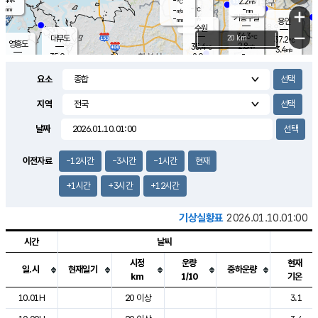
-
2.2
m/s
℃
-
-
-
mm
-
℃
mm
+
m/s
기흥구갈
-
-
m/s
mm
용인
-
수원
mm
−
36.3
℃
대부도
20 km
37.2
℃
영흥도
2.8
35.4
m/s
℃
3.4
m/s
-
mm
2.9
35.9
m/s
-
℃
mm
33.3
℃
-
오산
2.8
mm
m/s
0.9
m/s
-
mm
요소
-
mm
향남
35.5
℃
2.5
m/s
35.6
-
지역
℃
운평
mm
송탄
1.8
℃
m/s
-
s
mm
34.9
보
℃
날짜
35.7
℃
2.8
m/s
산
2.6
m/s
-
34.
mm
-
mm
1.8
℃
이전자료
-12시간
-3시간
-1시간
현재
-
m
/s
+1시간
+3시간
+12시간
기상실황표
2026.01.10.01:00
시간
날씨
시정
운량
현재
일.시
현재일기
중하운량
km
1/10
기온
도시별 기상실황표로 지점, 날씨, 기온, 강수, 바람, 기압등을 안내한 표입
10.01H
20 이상
3.1