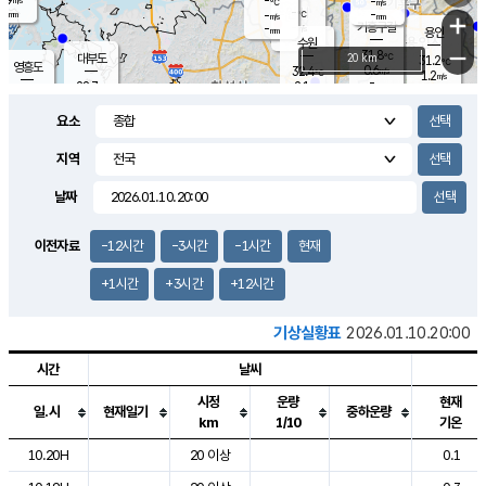
-
-
m/s
℃
-
-
-
mm
-
℃
mm
+
m/s
기흥구갈
-
-
m/s
mm
용인
-
수원
mm
−
31.8
℃
대부도
20 km
31.2
℃
영흥도
0.6
32.4
m/s
℃
1.2
m/s
-
mm
2.1
28.7
m/s
-
℃
mm
30.8
℃
-
오산
1.0
mm
m/s
3.0
m/s
-
mm
요소
-
mm
향남
29.3
℃
0.4
m/s
33.4
-
지역
℃
운평
mm
송탄
-
℃
m/s
-
s
mm
30.6
보
℃
날짜
34.0
℃
1.5
m/s
산
1.4
m/s
-
27.
mm
-
mm
0.1
℃
이전자료
-12시간
-3시간
-1시간
현재
-
m
/s
+1시간
+3시간
+12시간
기상실황표
2026.01.10.20:00
시간
날씨
시정
운량
현재
일.시
현재일기
중하운량
km
1/10
기온
도시별 기상실황표로 지점, 날씨, 기온, 강수, 바람, 기압등을 안내한 표입
10.20H
20 이상
0.1