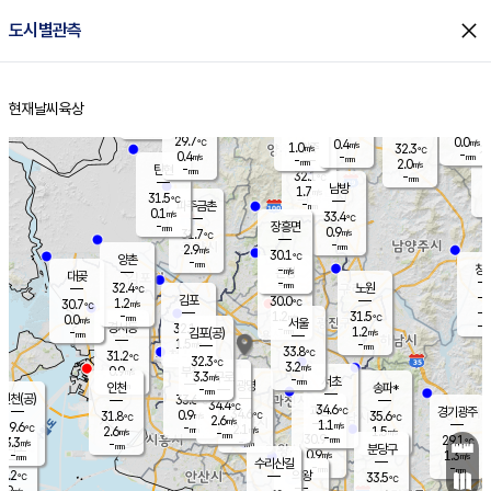
close
도시별관측
장남
판문점
29.6
℃
1.1
m/s
화현
28.2
동두천
℃
남면
-
현재날씨
육상
mm
파주
0.0
홈
m/s
포천
28.8
-
30.7
℃
mm
℃
29.6
℃
29.7
0.0
0.4
m/s
℃
m/s
1.0
양주
32.3
m/s
가
℃
-
0.4
-
mm
m/s
mm
-
mm
2.0
m/s
-
탄현
mm
32.1
-
3
℃
mm
남방
1.7
m/s
1
31.5
℃
-
파주금촌
mm
0.1
m/s
33.4
℃
-
장흥면
mm
0.9
m/s
31.7
℃
-
mm
2.9
m/s
30.1
℃
양촌
-
mm
창
-
m/s
은평
대곶
-
mm
32.4
노원
℃
-
김포
30.0
1.2
℃
30.7
m/s
℃
-
m/
-
1.2
31.5
m/s
mm
0.0
℃
m/s
서울
-
경서동
32.1
m
-
1.2
℃
mm
-
김포(공)
m/s
mm
1.5
-
m/s
mm
33.8
℃
31.2
-
℃
mm
32.3
℃
3.2
m/s
0.9
부천
m/s
3.3
구로
m/s
-
서초
mm
-
광명
mm
인천
송파*
-
mm
인천(공)
33.6
℃
34.4
℃
34.6
과천
경기광주
℃
34.6
0.9
31.8
35.6
m/s
℃
℃
℃
2.6
m/s
1.1
m/s
29.6
-
2.1
℃
mm
2.6
m/s
1.5
m/s
-
m/s
mm
-
30.9
29.1
mm
3.3
-
℃
℃
m/s
-
-
mm
무의도
mm
mm
분당구
0.9
-
1.3
m/s
m/s
mm
수리산길
-
-
mm
mm
0.2
의왕
33.5
℃
℃
2.9
m/s