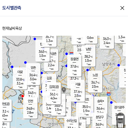
close
도시별관측
장남
판문점
36.2
℃
1.8
m/s
화현
38.3
동두천
℃
남면
-
현재날씨
육상
mm
파주
1.3
홈
m/s
포천
37.7
-
34.6
℃
mm
℃
36.5
℃
35.7
1.3
0.6
m/s
℃
m/s
-
양주
36.3
m/s
가
℃
-
1.3
-
mm
m/s
mm
-
mm
2.4
m/s
-
탄현
mm
37.0
-
3
℃
mm
남방
2.5
m/s
1
36.5
℃
-
파주금촌
mm
1.5
m/s
38.2
℃
-
장흥면
mm
1.5
m/s
36.7
℃
-
mm
2.2
m/s
37.8
℃
양촌
-
mm
창
-
m/s
은평
대곶
-
mm
36.4
노원
℃
-
김포
37.3
3.0
℃
33.8
m/s
℃
-
m/
-
2.0
36.7
m/s
mm
3.1
℃
m/s
서울
-
경서동
35.8
m
-
2.5
℃
mm
-
김포(공)
m/s
mm
2.0
-
m/s
mm
37.4
℃
34.5
-
℃
mm
36.1
℃
2.5
m/s
3.4
부천
m/s
4.0
구로
m/s
-
서초
mm
-
광명
mm
인천
송파*
-
mm
인천(공)
36.3
℃
36.5
℃
35.5
과천
경기광주
℃
37.7
1.4
34.8
36.4
m/s
℃
℃
℃
1.5
m/s
1.9
m/s
33.1
-
1.4
℃
mm
2.8
m/s
2.4
m/s
-
m/s
mm
-
35.8
34.5
mm
4.5
-
℃
℃
m/s
-
-
mm
무의도
mm
mm
분당구
1.9
-
1.4
m/s
m/s
mm
수리산길
-
-
mm
mm
1.8
의왕
36.9
℃
℃
3.1
m/s