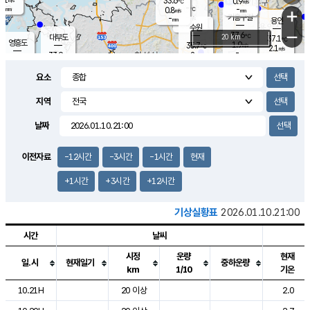
33.6
0.9
m/s
℃
-
-
-
mm
0.8
℃
mm
+
m/s
기흥구갈
-
-
m/s
mm
용인
-
수원
mm
−
37.6
℃
대부도
20 km
37.1
℃
영흥도
1.9
35.7
m/s
℃
2.1
m/s
-
mm
2
33.9
m/s
-
℃
mm
33.7
℃
-
오산
2.9
mm
m/s
3.1
m/s
-
mm
요소
-
mm
향남
35.6
℃
1.3
m/s
36.1
-
지역
℃
운평
mm
송탄
1.0
℃
m/s
-
s
mm
35.3
보
℃
날짜
36.2
℃
1.6
m/s
산
1.8
m/s
-
34.
mm
-
mm
1.0
℃
이전자료
-12시간
-3시간
-1시간
현재
-
m
/s
+1시간
+3시간
+12시간
기상실황표
2026.01.10.21:00
시간
날씨
시정
운량
현재
일.시
현재일기
중하운량
km
1/10
기온
도시별 기상실황표로 지점, 날씨, 기온, 강수, 바람, 기압등을 안내한 표입
10.21H
20 이상
2.0