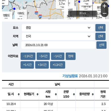
31.6
2.1
m/s
℃
-
-
-
mm
1.7
℃
mm
+
m/s
기흥구갈
-
-
m/s
mm
용인
-
수원
mm
−
32.1
℃
대부도
20 km
31.9
℃
영흥도
1.8
31.9
m/s
℃
2.3
m/s
-
mm
4.3
31.5
m/s
-
℃
mm
31.6
℃
-
오산
3.9
mm
m/s
5.6
m/s
-
mm
요소
-
mm
향남
31.4
℃
2.7
m/s
32.5
-
지역
℃
운평
mm
송탄
2.0
℃
m/s
-
s
mm
31.1
보
℃
날짜
31.9
℃
3.6
m/s
산
2.2
m/s
-
29.
mm
-
mm
1.2
℃
이전자료
-12시간
-3시간
-1시간
현재
-
m
/s
+1시간
+3시간
+12시간
기상실황표
2026.01.10.21:00
시간
날씨
시정
운량
현재
일.시
현재일기
중하운량
km
1/10
기온
도시별 기상실황표로 지점, 날씨, 기온, 강수, 바람, 기압등을 안내한 표입
10.21H
20 이상
2.3