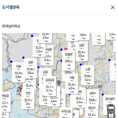
close
도시별관측
장남
판문점
30.5
℃
3.9
m/s
화현
30.6
동두천
℃
남면
-
현재날씨
육상
mm
파주
3.4
홈
m/s
포천
30.7
-
30.4
℃
mm
℃
30.9
℃
31.6
1.2
0.6
m/s
℃
m/s
-
양주
-
m/s
가
℃
-
2.5
-
mm
m/s
mm
-
mm
-
m/s
-
탄현
mm
32.7
-
2
℃
mm
남방
2.9
m/s
1
31.5
℃
-
파주금촌
mm
2.2
m/s
31.4
℃
-
장흥면
mm
3.5
m/s
31.0
℃
-
mm
3.4
m/s
29.5
℃
양촌
-
mm
창
-
m/s
은평
대곶
-
mm
31.8
노원
℃
-
김포
30.8
3.5
℃
31.9
m/s
℃
-
m/
-
1.7
29.8
m/s
mm
2.8
℃
m/s
서울
-
경서동
32.2
m
-
4.1
℃
mm
-
김포(공)
m/s
mm
1.4
-
m/s
mm
31.4
℃
31.6
-
℃
mm
31.7
℃
4.1
m/s
2.6
부천
m/s
5.7
구로
m/s
-
서초
mm
-
광명
mm
인천
송파*
-
mm
인천(공)
31.7
℃
32.2
℃
30.1
과천
경기광주
℃
32.1
2.0
32.3
30.8
m/s
℃
℃
℃
4.6
m/s
2.4
m/s
32.1
-
2.4
℃
mm
3
m/s
3.4
m/s
-
m/s
mm
-
30.7
29.5
mm
4.7
-
℃
℃
m/s
-
-
mm
무의도
mm
mm
분당구
2.0
-
3.1
m/s
m/s
mm
수리산길
-
-
mm
mm
0.5
의왕
31.4
℃
℃
2.8
m/s