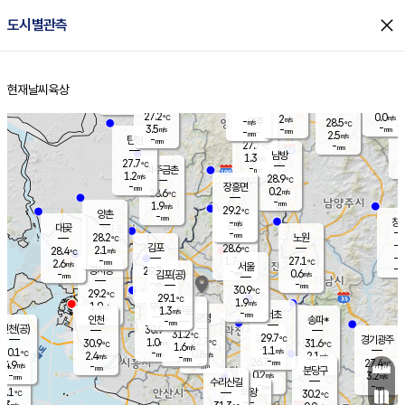
close
도시별관측
장남
판문점
27.7
℃
1.6
m/s
화현
26.9
동두천
℃
남면
-
현재날씨
육상
mm
파주
2.5
홈
m/s
포천
24.9
-
28.8
℃
mm
℃
28.4
℃
27.2
0.0
2
m/s
℃
m/s
-
양주
28.5
m/s
가
℃
-
3.5
-
mm
m/s
mm
-
mm
2.5
m/s
-
탄현
mm
27.7
-
2
℃
mm
남방
1.3
m/s
0
27.7
℃
-
파주금촌
mm
1.2
m/s
28.9
℃
-
장흥면
mm
0.2
m/s
28.6
℃
-
mm
1.9
m/s
29.2
℃
양촌
-
mm
창
-
m/s
은평
대곶
-
mm
28.2
노원
℃
-
김포
28.6
2.1
℃
28.4
m/s
℃
-
m/
-
1.7
27.1
m/s
mm
2.6
℃
m/s
서울
-
경서동
29.7
m
-
0.6
℃
mm
-
김포(공)
m/s
mm
-
-
m/s
mm
30.9
℃
29.2
-
℃
mm
29.1
℃
1.9
m/s
1.9
부천
m/s
1.3
구로
m/s
-
서초
mm
-
광명
mm
인천
송파*
-
mm
인천(공)
30.9
℃
31.2
℃
29.7
과천
경기광주
℃
32.7
1.0
30.9
31.6
m/s
℃
℃
℃
1.6
m/s
1.1
m/s
30.1
-
0.8
℃
mm
2.4
m/s
2.1
m/s
-
m/s
mm
-
26.7
27.4
mm
4.9
-
℃
℃
m/s
-
-
mm
무의도
mm
mm
분당구
0.2
-
3.2
m/s
m/s
mm
수리산길
-
-
mm
mm
9.1
의왕
30.2
℃
℃
1.3
m/s