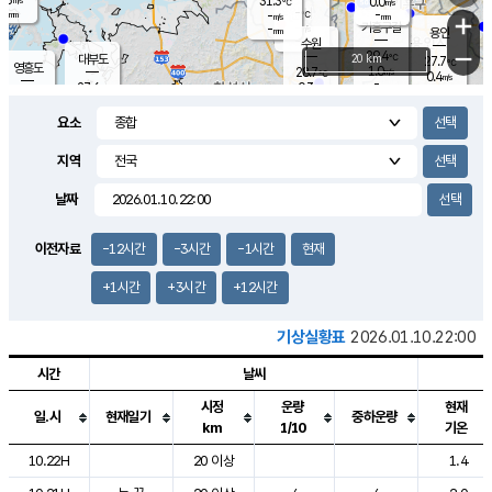
31.3
0.0
m/s
℃
-
-
-
mm
-
℃
mm
+
m/s
기흥구갈
-
-
m/s
mm
용인
-
수원
mm
−
29.4
℃
대부도
20 km
27.7
℃
영흥도
1.0
28.7
m/s
℃
0.4
m/s
-
mm
0.3
27.6
m/s
-
℃
mm
30.2
℃
-
오산
1.1
mm
m/s
1.8
m/s
-
mm
요소
-
mm
향남
26.7
℃
0.2
m/s
29.8
-
지역
℃
운평
mm
송탄
-
℃
m/s
-
s
mm
27.7
보
℃
날짜
30.2
℃
2.2
m/s
산
0.9
m/s
-
24.
mm
-
mm
0.3
℃
이전자료
-12시간
-3시간
-1시간
현재
-
m
/s
+1시간
+3시간
+12시간
기상실황표
2026.01.10.22:00
시간
날씨
시정
운량
현재
일.시
현재일기
중하운량
km
1/10
기온
도시별 기상실황표로 지점, 날씨, 기온, 강수, 바람, 기압등을 안내한 표입
10.22H
20 이상
1.4