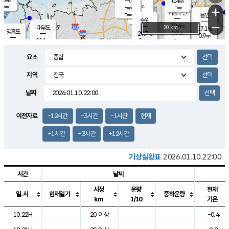
-
0.4
m/s
℃
-
-
-
mm
-
℃
mm
+
m/s
기흥구갈
-
-
m/s
mm
용인
-
수원
mm
−
29.4
℃
대부도
20 km
27.1
℃
영흥도
0.2
29.7
m/s
℃
0.9
m/s
-
mm
2.4
28.1
m/s
-
℃
mm
30.0
℃
-
오산
0.6
mm
m/s
4.2
m/s
-
mm
요소
-
mm
향남
26.1
℃
0.1
m/s
29.8
-
지역
℃
운평
mm
송탄
0.0
℃
m/s
-
s
mm
27.5
보
℃
날짜
29.5
℃
1.8
m/s
산
1.1
m/s
-
24.
mm
-
mm
0.1
℃
이전자료
-12시간
-3시간
-1시간
현재
-
m
/s
+1시간
+3시간
+12시간
기상실황표
2026.01.10.22:00
시간
날씨
시정
운량
현재
일.시
현재일기
중하운량
km
1/10
기온
도시별 기상실황표로 지점, 날씨, 기온, 강수, 바람, 기압등을 안내한 표입
10.22H
20 이상
-0.4